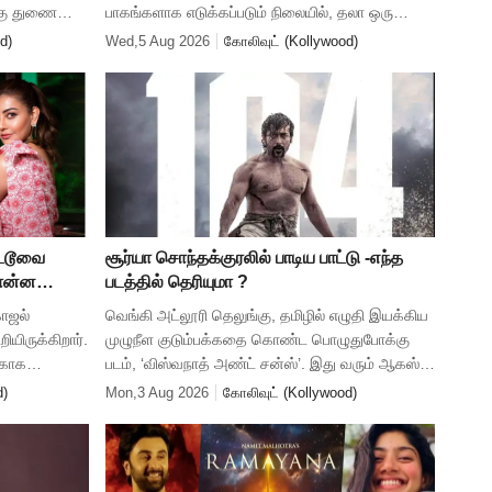
க்கு துணையாக
பாகங்களாக எடுக்கப்படும் நிலையில், தலா ஒரு
 அந்த
பாகத்திற்கு ரூ. 2000 கோடி பட்ஜெட் என
d)
Wed,5 Aug 2026
கோலிவுட் (Kollywood)
கூறப்படுகிறது. இரண்டு பாகங்களும் சேர்
ட்டூவை
சூர்யா சொந்தக்குரலில் பாடிய பாட்டு -எந்த
சொன்ன
படத்தில் தெரியுமா ?
காஜல்
வெங்கி அட்லூரி தெலுங்கு, தமிழில் எழுதி இயக்கிய
ியிருக்கிறார்.
முழுநீள குடும்பக்கதை கொண்ட பொழுதுபோக்கு
க்காக
படம், ‘விஸ்வநாத் அண்ட் சன்ஸ்’. இது வரும் ஆகஸ்ட்
என்பதால்
14ம் தேதி திரைக்கு வருகிறது. ஸ்ரீகரா ஸ்டுடியோஸ்
d)
Mon,3 Aug 2026
கோலிவுட் (Kollywood)
வழங்கும் இப்படத