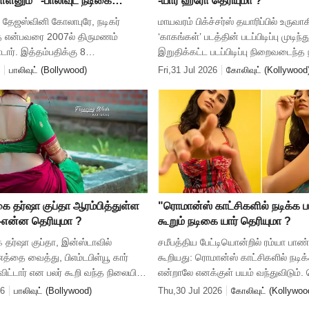
்ளனும்" -பாலிவுட் நடிகை
-யார் ஹீரோ தெரியுமா ?
கோலாபுரே
ை தேஜஸ்வினி கோலாபுரே, நடிகர்
மாயவரம் பிக்ச்சர்ஸ் தயாரிப்பில் உருவாக
த் என்பவரை 2007ல் திருமணம்
‘காகங்கள்’ படத்தின் படப்பிடிப்பு முடிந்
ர். இத்தம்பதிக்கு 8
இறுதிக்கட்ட படப்பிடிப்பு நிறைவடைந்த 
ப்பின் 2015ல் ஒரு பெண் குழந்தை
அதே நாளில் நடிகர் யோகி பாபுவின் பிற
பாலிவுட் (Bollywood)
Fri,31 Jul 2026
கோலிவுட் (Kollywood
குழந்தை நீண்ட போராட்டத்திற்கு
அமைந்ததால், பட
கை தர்ஷா குப்தா ஆரம்பித்துள்ள
"ரொமான்ஸ் காட்சிகளில் நடிக்க பய
 -என்ன தெரியுமா ?
கூறும் நடிகை யார் தெரியுமா ?
ை தர்ஷா குப்தா, இன்ஸ்டாவில்
சமீபத்திய பேட்டியொன்றில் ரம்யா பாண
த்தை வைத்து, பிஎம்டபிள்யூ கார்
கூறியது: ரொமான்ஸ் காட்சிகளில் நடிக
விட்டார் என பலர் கூறி வந்த நிலையில்,
என்றாலே எனக்குள் பயம் வந்துவிடும்
ய ஆப் செயலியை தொடங்கியுள்ளார்.
நர்வஸ் ஆகிவிடுவேன். எவ்வளவு அழுக
26
பாலிவுட் (Bollywood)
Thu,30 Jul 2026
கோலிவுட் (Kollywoo
 அவர் போ
காட்சியாக இருந்தாலும் சரி, ரோட்ட