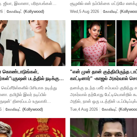
. ஜீவா, இவானா, பரிதாபங்கள்
சூழலில் என் நம்பிக்கை மட்டுமே என
ட பலர் நடித்திருக்கிறார்கள்.
இருந்துள்ளது. தோல்விகள் வந்தாலும்
26
கோலிவுட் (Kollywood)
Wed,5 Aug 2026
கோலிவுட் (Kollywoo
ளிப்பதிவு செய்த
நம்பிக்கையே என்னை கரை ச
 கொண்டாடுங்கள்,
"என் முன் தான் குத்தியிருந்த டா
ர்கள்"புருஷன் படத்தில் நடிக்கும்
காட்டினார்" -காஜல் அகர்வால் 
டி
அதிர்ச்சி சம்பவம்
 வெப்சீரிஸ்களில் பிசியாக நடித்து
தனக்கு நடந்த பகீர் சம்பவம் குறித்து 
னா. தமிழில் இவர் நடிப்பில்
அகர்வால் தற்போது பேட்டியொன்றில் கூற
ருஷன்’ திரைப்படம் உருவாகி
அதில், நான் ஒரு படத்தின் படப்பிடிப்பு
தர் சி இயக்கத்தில் உருவாகி வரும்
போயிருந்தேன். அப்போது பிரேக் நேரம் 
6
கோலிவுட் (Kollywood)
Tue,4 Aug 2026
கோலிவுட் (Kollywoo
ிஷாலுக்கு ஜோ
கேரவனில் தனியாக ஓய்வ