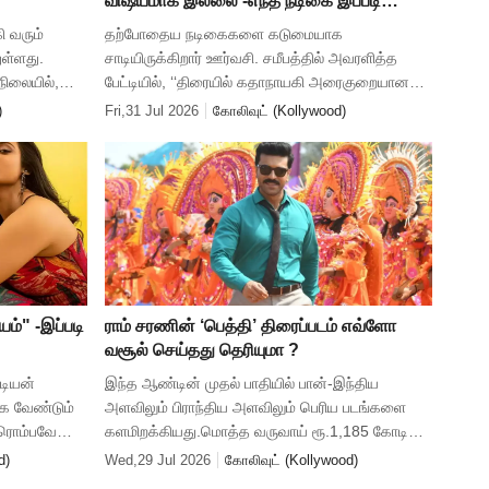
விஷயமாக இல்லை’-எந்த நடிகை இப்படி
கூறுகிறார் தெரியுமா ?
ி வரும்
தற்போதைய நடிகைகளை கடுமையாக
துள்ளது.
சாடியிருக்கிறார் ஊர்வசி. சமீபத்தில் அவரளித்த
நிலையில்,
பேட்டியில், ‘‘திரையில் கதாநாயகி அரைகுறையான
ந்தநாளும்
ஆடையணிந்து சுற்றிலும் பல நடனக் கலைஞர்களுடன்
)
Fri,31 Jul 2026
கோலிவுட் (Kollywood)
நடனமாட, கதாநாயகனும் அவருடன் சேர்ந்து ஆடு
ம்" -இப்படி
ராம் சரணின் ‘பெத்தி’ திரைப்படம் எவ்ளோ
வசூல் செய்தது தெரியுமா ?
்டியன்
இந்த ஆண்டின் முதல் பாதியில் பான்-இந்திய
்க வேண்டும்
அளவிலும் பிராந்திய அளவிலும் பெரிய படங்களை
. ரொம்பவே
களமிறக்கியது.மொத்த வருவாய் ரூ.1,185 கோடி
ின்ற
வசூலித்து இந்திய அளவில் இந்த ஆண்டில்
d)
Wed,29 Jul 2026
கோலிவுட் (Kollywood)
இரண்டாவது பெரிய சந்தையாக டோலிவுட் திகழ்