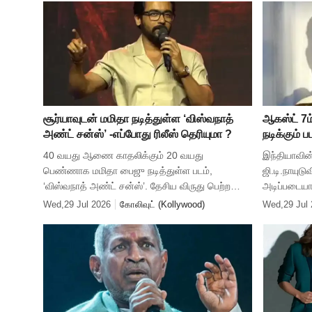
சூர்யாவுடன் மமிதா நடித்துள்ள ‘விஸ்வநாத்
ஆகஸ்ட் 7ம
அண்ட் சன்ஸ்’ -எப்போது ரிலீஸ் தெரியுமா ?
நடிக்கும் 
40 வயது ஆணை காதலிக்கும் 20 வயது
இந்தியாவின்
பெண்ணாக மமிதா பைஜு நடித்துள்ள படம்,
ஜி.டி.நாயுட
‘விஸ்வநாத் அண்ட் சன்ஸ்’. தேசிய விருது பெற்ற
அடிப்படையா
வெங்கி அட்லூரி இயக்கியுள்ளார். பல்வேறு
‘ஜி.டி.என்’
Wed,29 Jul 2026
கோலிவுட் (Kollywood)
Wed,29 Jul
மொழிகளில் திரைக்கு வரும் இப்படத்தில் சூர்யா மாறு
நடித்துள்ளா
இயக்கிய