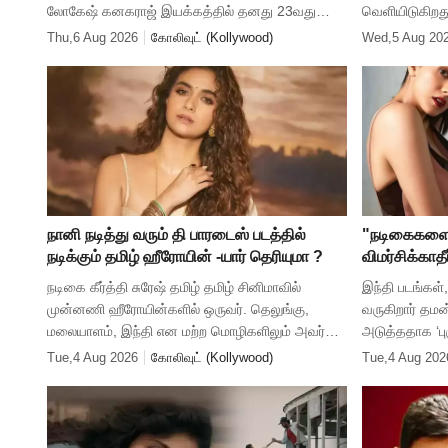
லோகேஷ் கனகராஜ் இயக்கத்தில் தனது 23வது
வெளியிடுகிறது
படத்தில் நடிக்கிறார். இந்நிலையில், 2026ம்
சுதாகர் உள்ளிட்
Thu,6 Aug 2026
கோலிவுட் (Kollywood)
Wed,5 Aug 20
ஆண்டுக்கான தனது ரசிகர் மன்ற
எம்.சுகுமார் ஒ
நானி நடித்து வரும் தி பாரடைஸ் படத்தில்
"நடிகைகளை
நடிக்கும் தமிழ் ஹீரோயின் -யார் தெரியுமா ?
விமர்சிக்காதீ
தமன்னா பேட்
நடிகை கீர்த்தி சுரேஷ் தமிழ் தமிழ் சினிமாவில்
இந்தி படங்கள்,
முன்னணி ஹீரோயின்களில் ஒருவர். தெலுங்கு,
வருகிறார் தமன்
மலையாளம், இந்தி என மற்ற மொழிகளிலும் அவர்
அடுத்ததாக ‘பு
நடித்து வருகிறார். சமீபகாலமாக கிளாமர் ஆகவும்
வருகிறது. சுந்
Tue,4 Aug 2026
கோலிவுட் (Kollywood)
Tue,4 Aug 202
கீர்த்தி சுரேஷ் நடிக்க தொடங்
இப்படத்தில் வ