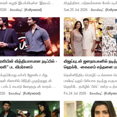
கரன் எழுதி இயக்கியுள்ள ‘இதயம்
கிருத்திகா, மற்றவர்களை போல் படி
 படம் வெற்றி பெற்றுள்ளது. இதுகுறித்த
ஆசைப்படுகிறார். எந்த அடிப்படை 
2026
கோலிவுட் (Kollywood)
Sat,25 Jul 2026
கோலிவுட் (Kollyw
 பிரீத்தி முகுந்தன்
இல்லாத அவரது வாழ்க்கை சூழல் 
ளியின் வித்தியாசமான நடிப்பில் -
விஜய்யுடன் ஜனநாயகனில் நடித்
ரளி" பட விமர்சனம்
ஹெக்டே -கைவசம் எத்தனை பட
தெரியுமா ?
ிக்கும்போது டீச்சர் ஜோனிடா மீது
தென்னிந்திய மொழிப் படங்களை தொ
ஷன் கிளாசில் பிரீத்தி முகுந்தனுடன்
பாலிவுட்டிலும் பிசியாக நடித்து வருப
ு டாக்டர் கயாடு லோஹருடன் காதல்.
ஹெக்டே. தமிழில் ‘பீஸ்ட்’ என்ற படத
 காதல் சொன்னதில்லை. கடைசியாக அவர்
மீண்டும் விஜய்யுடன் அவர் இணைந்
2026
கோலிவுட் (Kollywood)
Fri,24 Jul 2026
கோலிவுட் (Kollywo
ான பிரீத்தியை
நாயகன்’ என்ற படம் வரும் 23ம் த