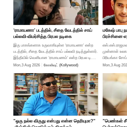
‘ராமாயணா’ படத்தில், சீதை வேடத்தில் சாய்
மகேஷ் பாபு நட
பல்லவி-விமர்சித்த பிரபல நடிகை
பிரச்சினை-எந
இரு பாகங்களாக உருவாகியுள்ள ‘ராமாயணா’ என்ற
எஸ்.எஸ்.ராஜமவ
படத்தில், சீதை வேடத்தில் சாய் பல்லவி நடித்துள்ளார்.
முன்னாள் உலக 
இந்தியில் வெளியான ‘ராமாயணம்’ என்ற பிரபல டி.வி
பிரியங்கா சோப்ர
தொடரில் சீதை வேடத்தில் நடித்திருந்த தீபிகா
வரும் பான்வேர்
Mon,3 Aug 2026
கோலிவுட் (Kollywood)
Mon,3 Aug 20
சிக்லியா, தற்போத
ஏற்கனவே பதிவ
"ஒரு நல்ல விருது என்பது என்ன தெரியுமா?"
"பெண்கள் சீ