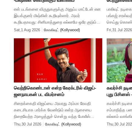
-மிஷ்கின் கொடுக்கும் விளக்கம்
பெற்றுக்கொள
தேஜஸ்வினி 
என் படங்களை விருதுகளுக்கு அனுப்ப மாட்டேன் என
பாலிவுட் நடிக
இயக்குனர் மிஷ்கின் கூறியுள்ளார். அவர்
பங்கஜ் சரஸ்வ
கூறியதாவது: சினிமாத்துறை எல்லாமே ஒரே குடும்பம்
செய்து கொண்டா
தான். என் பக்கத்தில் இருப்பவனுக்கு தான் விருது
ஆண்டுகளுக்கு
Sat,1 Aug 2026
கோலிவுட் (Kollywood)
Fri,31 Jul 2026
கிடைத்திருக்கும். அப்ப
பிறந்தது. இக்
வெற்றிகொண்டான் என்ற கேரக்டரில் விஜய்-
கவர்ச்சி நடி
ஜனநாயகன் பட விமர்சனம்
புது பிசினஸ்
சிறைக்கைதி விஜய்யை அவரது அம்மா ரேவதி
கவர்ச்சி நடிக
கடைசியாக பார்க்க வேண்டும் என்ற ஆசையை
சம்பாதித்த பண
நிறைவேற்ற அழைத்துச் சென்று வந்த போலீஸ்
எல்லாம் வாங்கி
அதிகாரி கவுதம் வாசுதேவ் மேனன், திடீரென்று ஒரு
தற்போது புதி
Thu,30 Jul 2026
கோலிவுட் (Kollywood)
Thu,30 Jul 20
விபத்தில் மரணம் அடைகிறார். ஆதரவற்ற அவரது
அந்த ஆப்பில்