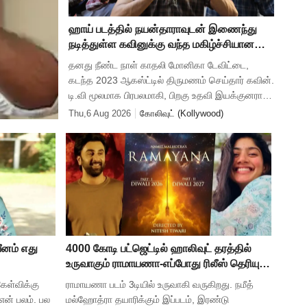
ஹாய் படத்தில் நயன்தாராவுடன் இணைந்து
நடித்துள்ள கவினுக்கு வந்த மகிழ்ச்சியான
செய்தி .
தனது நீண்ட நாள் காதலி மோனிகா டேவிட்டை,
கடந்த 2023 ஆகஸ்ட்டில் திருமணம் செய்தார் கவின்.
டி.வி மூலமாக பிரபலமாகி, பிறகு உதவி இயக்குனராக
பணியாற்றி, முக்கிய கேரக்டரில் நடித்ததன் மூலம்
Thu,6 Aug 2026
கோலிவுட் (Kollywood)
ஹீரோவாக மாறி வெற்றிபெ
ீனம் எது
4000 கோடி பட்ஜெட்டில் ஹாலிவுட் தரத்தில்
உருவாகும் ராமாயணா-எப்போது ரிலீஸ் தெரியுமா
?
கேள்விக்கு
ராமாயணா படம் 3டியில் உருவாகி வருகிறது. நமீத்
என் பலம். பல
மல்ஹோத்ரா தயாரிக்கும் இப்படம், இரண்டு