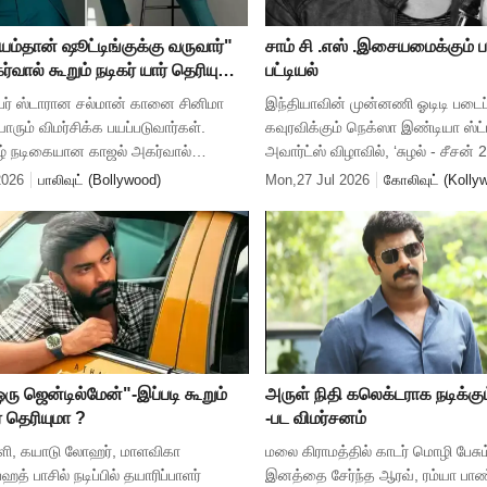
யம்தான் ஷூட்டிங்குக்கு வருவார்"
சாம் சி .எஸ் .இசையமைக்கும் 
்வால் கூறும் நடிகர் யார் தெரியுமா
பட்டியல்
ப்பர் ஸ்டாரான சல்மான் கானை சினிமா
இந்தியாவின் முன்னணி ஓடிடி படை
ாரும் விமர்சிக்க பயப்படுவார்கள்.
கவுரவிக்கும் நெக்ஸா இண்டியா ஸ்ட்
் நடிகையான காஜல் அகர்வால்
அவார்ட்ஸ் விழாவில், ‘சுழல் - சீசன் 
 அவரை தாக்கி பேசியிருக்கிறார். இது
வெப்தொடரின் பின்னணி இசைக்க
2026
பாலிவுட் (Bollywood)
Mon,27 Jul 2026
கோலிவுட் (Kolly
ஜல் அதர்வால் கூறிய
அமைப்பாளர் சாம் சி.எஸ் மீண்டும் 
ரு ஜென்டில்மேன்"-இப்படி கூறும்
அருள் நிதி கலெக்டராக நடிக்கு
் தெரியுமா ?
-பட விமர்சனம்
ளி, கயாடு லோஹர், மாளவிகா
மலை கிராமத்தில் காடர் மொழி பேசும்
் பாசில் நடிப்பில் தயாரிப்பாளர்
இனத்தை சேர்ந்த ஆரவ், ரம்யா பாண