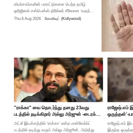
விமர்சகர்களின் பாராட்டுகளை பெற்ற தமிழ்
ஒரிஜினல் சஸ்பென்ஸ் திரில்லர் சீரிஸான ‘வதந்தி
சீசன் 2: தி மிஸ்டரி ஆஃப் மணி’யில் இருந்து
Thu,6 Aug 2026
கோலிவுட் (Kollywood)
‘தெய்வா’ என்ற பாடலை வெளியிட்டுள்ளனர். ச
"ராக்கா" வை தொடர்ந்து தனது 23வது
ராஜேஷ்.எம் 
படத்தில் நடிக்கிறார் அல்லு அர்ஜுன் -டைரக்டர்
ஒருத்தன்’-ய
யார் தெரியுமா ?
அட்லீ இயக்கத்தில் ‘ராக்கா’ என்ற பான்வேர்ல்ட்
ராஜேஷ்.எம் இயக
படத்தில் நடித்து வரும் அல்லு அர்ஜூன், அடுத்து
இருந்த ஒருத்த