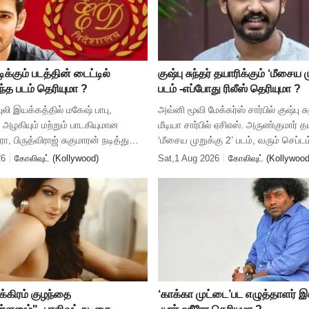
ிக்கும் படத்தின் டைட்டில்
குஷ்பு சுந்தர் தயாரிக்கும் ‘மீசைய 
்த படம் தெரியுமா ?
படம் -எப்போது ரிலீஸ் தெரியுமா ?
ுலி இயக்கத்தில் மகேஷ் பாபு,
அவ்னி மூவி மேக்கர்ஸ் சார்பில் குஷ்பு சு
அழகியும் மற்றும் பாடகியுமான
மீடியா சார்பில் ஏசிஎஸ். அருண்குமார் த
ா, பிருத்விராஜ் சுகுமாரன் நடித்து
‘மீசைய முறுக்கு 2’ படம், வரும் செப்டம
ல்ட் படம், ‘வாரணாசி’. இ்ந்த தலைப்பை
ரிலீசாகிறது. ‘மீசைய முறுக்கு 2’ படம் க
26
கோலிவுட் (Kollywood)
Sat,1 Aug 2026
கோலிவுட் (Kollywood
ு செய்
க்கிரம் குழந்தை
‘காக்கா முட்டை’பட எழுத்தாளர் இய