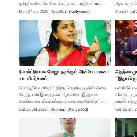
தமிழர்களிடையே பேசு பொருளாக மாற்றியுள்ளார்,
ஆகாஷ் பாஸ்
இயக்குனர் சுசி கணேசன். இப்படத்தின் படப்பிடிப்பு
முரளி’ என்ற
Mon,27 Jul 2026
கோலிவுட் (Kollywood)
Mon,27 Jul 
பணிகள் 85 சதவீதம் வரை நிறைவடைந்த
நிகழ்ச்சியில்
ரீ-என்ட்ரியான ரோஜா நடிக்கும் அன்பே டயானா
அதர்வா முர
-பட விமர்சனம்
"இதயம் மு
பெரம்பூரில் வசிக்கும் இந்து தெலுங்கு குடும்பத்தை
பள்ளியில் பட
சேர்ந்த பாரி இளவழகன், ஆங்கிலோ இந்தியன்
கிரெஷ். டியூ
பெண்ணான ரம்யா ரங்கநாதனை காதலிக்கிறார்.
காதல். பிறக
இந்த காதலுக்கு மதம், கலாசாரம் தடையாக
யாரிடமும்
Sat,25 Jul 2026
கோலிவுட் (Kollywood)
Sat,25 Jul 
நிற்கிறது. பிறகு என்ன நடக்கிறது என்
பழைய காதல