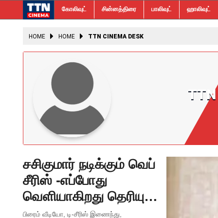
கோலிவுட்
சின்னத்திரை
பாலிவுட்
ஹாலிவுட்
HOME
HOME
TTN CINEMA DESK
TTN
சசிகுமார் நடிக்கும் வெப்
சீரிஸ் -எப்போது
வெளியாகிறது தெரியுமா
?
பிரைம் வீடியோ, டி-சீரிஸ் இணைந்து,