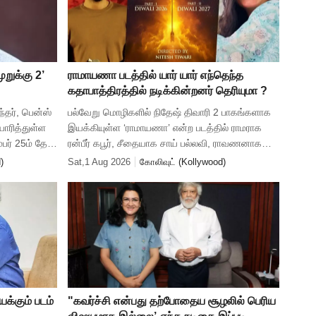
முறுக்கு 2’
ராமாயணா படத்தில் யார் யார் எந்தெந்த
கதாபாத்திரத்தில் நடிக்கின்றனர் தெரியுமா ?
ந்தர், பென்ஸ்
பல்வேறு மொழிகளில் நிதேஷ் திவாரி 2 பாகங்களாக
யாரித்துள்ள
இயக்கியுள்ள ‘ராமாயணா’ என்ற படத்தில் ராமராக
்பர் 25ம் தேதி
ரன்பீர் கபூர், சீதையாக சாய் பல்லவி, ராவணனாக
ுறித்து
யஷ், மண்டோதரியாக காஜல் அகர்வால், தசரத
)
Sat,1 Aug 2026
கோலிவுட் (Kollywood)
சக்ரவர்த்தியாக அருண் கோவில், ல
க்கும் படம்
"கவர்ச்சி என்பது தற்போதைய சூழலில் பெரிய