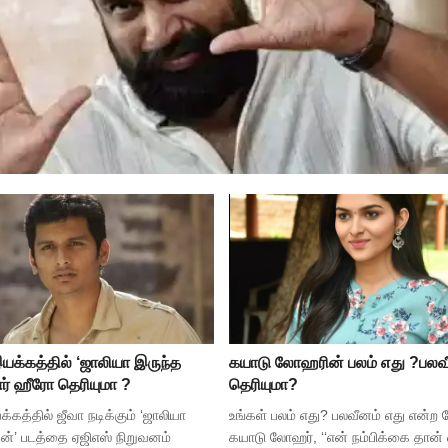
இயக்கத்தில் ‘ஜாலியா இருந்த
கயாடு லோஹரின் பலம் எது ?பலவ
ார் ஹீரோ தெரியுமா ?
தெரியுமா?
்கத்தில் ஜீவா நடிக்கும் ‘ஜாலியா
உங்கள் பலம் எது? பலவீனம் எது என்ற 
ன்’ படத்தை ஏஜிஎஸ் நிறுவனம்
கயாடு லோஹர், ‘‘என் நம்பிக்கை தான் 