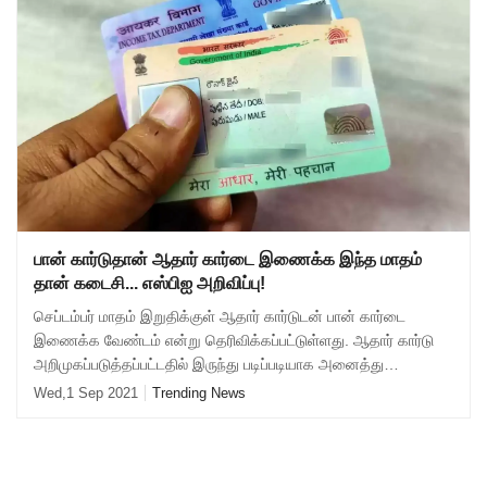
பான் கார்டுதான் ஆதார் கார்டை இணைக்க இந்த மாதம்
தான் கடைசி... எஸ்பிஐ அறிவிப்பு!
செப்டம்பர் மாதம் இறுதிக்குள் ஆதார் கார்டுடன் பான் கார்டை
இணைக்க வேண்டம் என்று தெரிவிக்கப்பட்டுள்ளது. ஆதார் கார்டு
அறிமுகப்படுத்தப்பட்டதில் இருந்து படிப்படியாக அனைத்து
சேவைகளுக்கும் ஆதார் கார்டுகள் கட
Wed,1 Sep 2021
Trending News