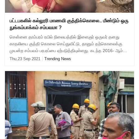
பட்டபகலில் கல்லூரி மாணவி குத்திக்கொலை.. மீண்டும் ஒரு
நுங்கம்பாக்கம் சம்பவமா ?
சென்னை தாம்பரம் ரயில் நிலையத்தில் இளைஞர் ஒருவர் தனது
காதலியை குத்தி கொலை செய்துவிட்டு, தானும் தற்கொலைக்கு
முயன்ற சம்பவம் பரபரப்பை ஏற்படுத்தியுள்ளது. கடந்த 2016- ஆம்
ஆண்டு சென்னை நுங்கம்பாக்கம் ரயில்
Thu,23 Sep 2021
Trending News