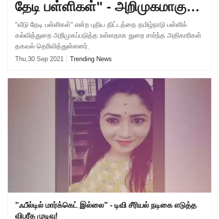
தேடி பள்ளிகள்" - அறிமுகமாகும்
புதிய திட்டம்!
"வீடு தேடி பள்ளிகள்" என்ற புதிய திட்டத்தை தமிழ்நாடு பள்ளிக்
கல்வித்துறை அறிமுகப்படுத்த உள்ளதாக துறை சார்ந்த அதிகாரிகள்
தகவல் தெரிவித்துள்ளனர்.
Thu,30 Sep 2021
Trending News
"ஃபீல்டில் மார்க்கெட் இல்லை" - டிவி சீரியல் நடிகை எடுத்த
விபரீத முடிவு!