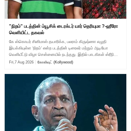
"நிறம்" படத்தின் ம்யூசிக் டைரக்டர் யார் தெரியுமா ?-ஹீரோ
வெளியிட்ட தகவல்
கே ஸ்கொயர் சினிமாஸ் தயாரிக்க, பலராம் கிருஷ்ணா எழுதி
இயக்கியுள்ள ‘நிறம்’ என்ற படத்தின் டிரைலர் மற்றும் ஆடியோ
வெளியீட்டு விழா சென்னையில் நடந்தது. இதில் பாடகிகள் ஸ்ரீநிஷா,
பிரவஸ்தி, டான்ஸ் மாஸ்டர் சாய்
Fri,7 Aug 2026
கோலிவுட் (Kollywood)