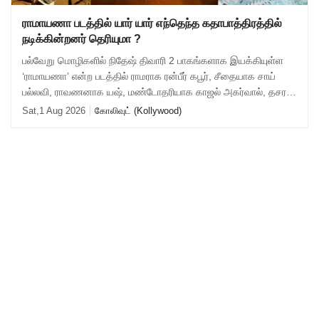
ராமாயணா படத்தில் யார் யார் எந்தெந்த கதாபாத்திரத்தில்
நடிக்கின்றனர் தெரியுமா ?
பல்வேறு மொழிகளில் நிதேஷ் திவாரி 2 பாகங்களாக இயக்கியுள்ள
‘ராமாயணா’ என்ற படத்தில் ராமராக ரன்பீர் கபூர், சீதையாக சாய்
பல்லவி, ராவணனாக யஷ், மண்டோதரியாக காஜல் அகர்வால், தசரத
சக்ரவர்த்தியாக அருண் கோவில், ல
Sat,1 Aug 2026
கோலிவுட் (Kollywood)