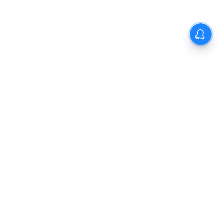
Previous
1
2
3
4
5
Next
Explore TTN CINEMA