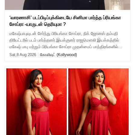
‘வாரணாசி’ படப்பிடிப்புக்கிடையே சினிமா பார்த்த ப்ரியங்கா
சோப்ரா -யாருடன் தெரியுமா ?
மகேஷ்பாபுவுடன் சேர்ந்து பிரியங்கா சோப்ரா, நிக் ஜோனஸ் தம்பதி
தியேட்டரில் படம் பார்த்தனர்.இயக்குனர் ராஜமௌலி இயக்கத்தில்
மகேஷ் பாபு மற்றும் பிரியங்கா சோப்ரா முதன்மைப் பாத்திரங்களில்
நடிக்கும் ‘வாரணாசி’
Sat,8 Aug 2026
கோலிவுட் (Kollywood)