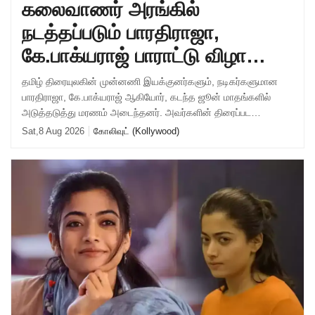
கலைவாணர் அரங்கில்
நடத்தப்படும் பாரதிராஜா,
கே.பாக்யராஜ் பாராட்டு விழா
-எந்த தேதியில் தெரியுமா ?
தமிழ் திரையுலகின் முன்னணி இயக்குனர்களும், நடிகர்களுமான
பாரதிராஜா, கே.பாக்யராஜ் ஆகியோர், கடந்த ஜூன் மாதங்களில்
அடுத்தடுத்து மரணம் அடைந்தனர். அவர்களின் திரைப்பட
சாதனைகளை பாராட்டி கவுரவிக்கும் வகையில்,
Sat,8 Aug 2026
கோலிவுட் (Kollywood)