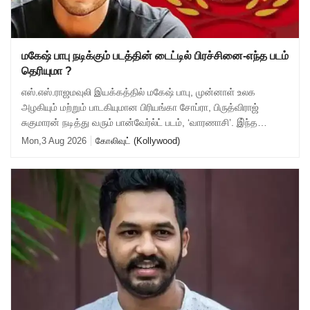
மகேஷ் பாபு நடிக்கும் படத்தின் டைட்டில் பிரச்சினை-எந்த படம்
தெரியுமா ?
எஸ்.எஸ்.ராஜமவுலி இயக்கத்தில் மகேஷ் பாபு, முன்னாள் உலக
அழகியும் மற்றும் பாடகியுமான பிரியங்கா சோப்ரா, பிருத்விராஜ்
சுகுமாரன் நடித்து வரும் பான்வேர்ல்ட் படம், ‘வாரணாசி’. இ்ந்த
தலைப்பை ஏற்கனவே பதிவு செய்
Mon,3 Aug 2026
கோலிவுட் (Kollywood)