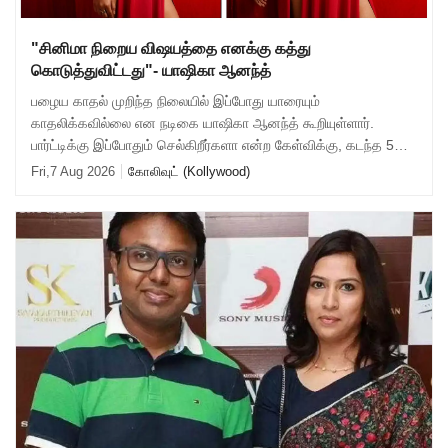
"சினிமா நிறைய விஷயத்தை எனக்கு கத்து
கொடுத்துவிட்டது"- யாஷிகா ஆனந்த்
பழைய காதல் முறிந்த நிலையில் இப்போது யாரையும்
காதலிக்கவில்லை என நடிகை யாஷிகா ஆனந்த் கூறியுள்ளார்.
பார்ட்டிக்கு இப்போதும் செல்கிறீர்களா என்ற கேள்விக்கு, கடந்த 5
வருஷமா நான் எந்த பார்ட்டிக்கும் போகுறது
Fri,7 Aug 2026
கோலிவுட் (Kollywood)