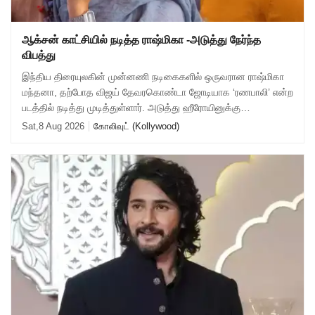
ஆக்சன் காட்சியில் நடித்த ராஷ்மிகா -அடுத்து நேர்ந்த
விபத்து
இந்திய திரையுலகின் முன்னணி நடிகைகளில் ஒருவரான ராஷ்மிகா
மந்தனா, தற்போத விஜய் தேவரகொண்டா ஜோடியாக ‘ரணபாலி’ என்ற
படத்தில் நடித்து முடித்துள்ளார். அடுத்து ஹீரோயினுக்கு
முக்கியத்துவம் கொண்ட ‘மைசா’ என்ற படத
Sat,8 Aug 2026
கோலிவுட் (Kollywood)