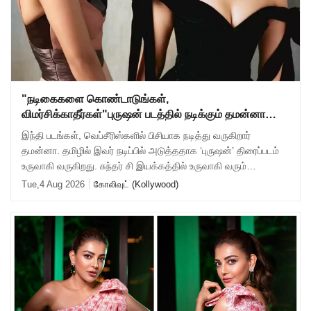
"நடிகைகளை கொண்டாடுங்கள்,
விமர்சிக்காதீர்கள்"புருஷன் படத்தில் நடிக்கும் தமன்னா
பேட்டி
இந்தி படங்கள், வெப்சீரிஸ்களில் பிசியாக நடித்து வருகிறார்
தமன்னா. தமிழில் இவர் நடிப்பில் அடுத்ததாக ‘புருஷன்’ திரைப்படம்
உருவாகி வருகிறது. சுந்தர் சி இயக்கத்தில் உருவாகி வரும்
இப்படத்தில் விஷாலுக்கு ஜோ
Tue,4 Aug 2026
கோலிவுட் (Kollywood)