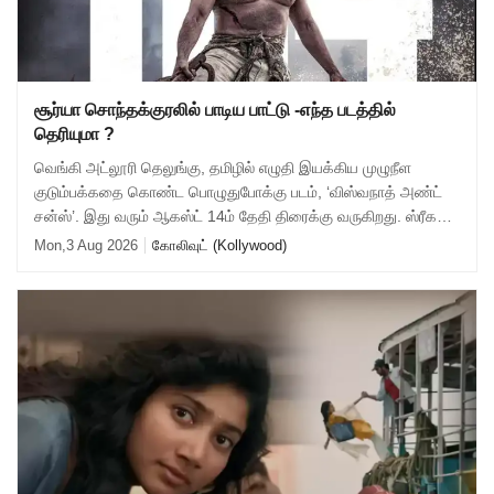
சூர்யா சொந்தக்குரலில் பாடிய பாட்டு -எந்த படத்தில்
தெரியுமா ?
வெங்கி அட்லூரி தெலுங்கு, தமிழில் எழுதி இயக்கிய முழுநீள
குடும்பக்கதை கொண்ட பொழுதுபோக்கு படம், ‘விஸ்வநாத் அண்ட்
சன்ஸ்’. இது வரும் ஆகஸ்ட் 14ம் தேதி திரைக்கு வருகிறது. ஸ்ரீகரா
ஸ்டுடியோஸ் வழங்கும் இப்படத
Mon,3 Aug 2026
கோலிவுட் (Kollywood)