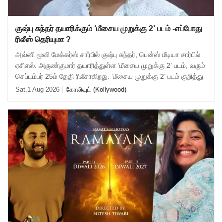
குஷ்பு சுந்தர் தயாரிக்கும் ‘மீசைய முறுக்கு 2’ படம் -எப்போது
ரிலீஸ் தெரியுமா ?
அவ்னி மூவி மேக்கர்ஸ் சார்பில் குஷ்பு சுந்தர், பென்ஸ் மீடியா சார்பில்
ஏசிஎஸ். அருண்குமார் தயாரித்துள்ள ‘மீசைய முறுக்கு 2’ படம், வரும்
செப்டம்பர் 25ம் தேதி ரிலீசாகிறது. ‘மீசைய முறுக்கு 2’ படம் குறித்து
Sat,1 Aug 2026
கோலிவுட் (Kollywood)