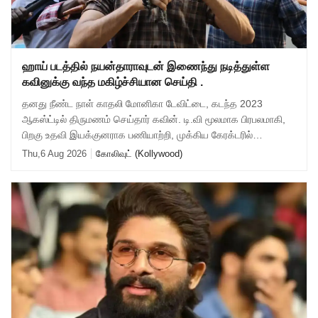
ஹாய் படத்தில் நயன்தாராவுடன் இணைந்து நடித்துள்ள
கவினுக்கு வந்த மகிழ்ச்சியான செய்தி .
தனது நீண்ட நாள் காதலி மோனிகா டேவிட்டை, கடந்த 2023
ஆகஸ்ட்டில் திருமணம் செய்தார் கவின். டி.வி மூலமாக பிரபலமாகி,
பிறகு உதவி இயக்குனராக பணியாற்றி, முக்கிய கேரக்டரில்
நடித்ததன் மூலம் ஹீரோவாக மாறி வெற்றிபெ
Thu,6 Aug 2026
கோலிவுட் (Kollywood)