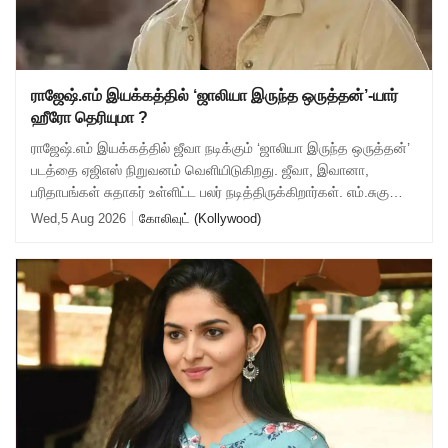
ராஜேஷ்.எம் இயக்கத்தில் ‘ஜாலியா இருந்த ஒருத்தன்’-யார்
ஹீரோ தெரியுமா ?
ராஜேஷ்.எம் இயக்கத்தில் ஜீவா நடிக்கும் ‘ஜாலியா இருந்த ஒருத்தன்’
படத்தை ஏஜிஎஸ் நிறுவனம் வெளியிடுகிறது. ஜீவா, இவானா,
பரிதாபங்கள் சுதாகர் உள்ளிட்ட பலர் நடித்திருக்கிறார்கள். எம்.சுகுமார்
ஒளிப்பதிவு செய்த
Wed,5 Aug 2026
கோலிவுட் (Kollywood)