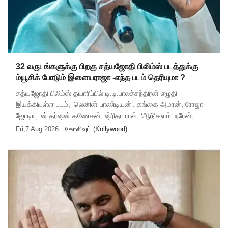
32 வருடங்களுக்கு பிறகு சத்யஜோதி பிலிம்ஸ் படத்துக்கு
ம்யூசிக் போடும் இளையராஜா -எந்த படம் தெரியுமா ?
சத்யஜோதி பிலிம்ஸ் தயாரிப்பில் டி.டி.பாலச்சந்திரன் எழுதி
இயக்கியுள்ள படம், ‘லெனின் பாண்டியன்’. கங்கை அமரன், ரோஜா
ஜோடியுடன் தர்ஷன் கணேசன், ஷ்ரிதா ராவ், ‘ஆடுகளம்’ நரேன்,
யுகேந்திரன், போஸ் வெங்கட், ஜார்ஜ
Fri,7 Aug 2026
கோலிவுட் (Kollywood)