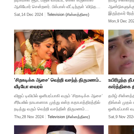
நடிகர்கள் சூரி, மஞ்சு வாரியர், கென் கருணாஸ்
தமிழ் சின்னத்த
ஆகியோர் சென்றனர். பிக்பாஸ் வீட்டிற்குள் ’விடுதலை
ஆண்டுகளுக்க
2’ படக்குழுவினர் சென்றனர். விஜய் சேதுபதி
இருந்தவர் நேத்
Sat,14 Dec 2024
Television (சின்னத்திரை)
தொகுத்து வழங்கும
வரும் பாக்கிய
Mon,9 Dec 20
சீரியல்களிலும
'சிறகடிக்க ஆசை' வெற்றி வசந்த் திருமணம்..
உயிரிழந்த தீ
வீடியோ வைரல்
கார்த்திகை 
விஜய் டிவியில் ஒளிபரப்பாகி வரும் 'சிறகடிக்க ஆசை’
தமிழ் சின்னத்
சீரியலில் நாயகனாக முத்து என்ற கதாபாத்திரத்தில்
திங்கள் முதல
நடித்து வரும் வெற்றி வசந்தின் திருமணம்
ஒளிபரப்பாகி வ
சென்னையில் நடைபெற்றது. அதனைத் தொடர்ந்து,
தீபம். இந்த சீ
Thu,28 Nov 2024
Television (சின்னத்திரை)
Sat,9 Nov 202
அவருக்கு சின்னத்திரை உல
மடியில் தீபா உய