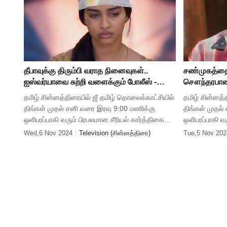
தீபாவுக்கு திரும்பி வராத நினைவுகள்..
சண்முகத்தை
ஐஸ்வர்யாவை சுற்றி வளைக்கும் போலீஸ் -
சௌந்தரபாண்
கார்த்திகை தீபம் இன்றைய எபிசோட் அப்டேட்
எபிசோட் அப்
தமிழ் சின்னத்திரையில் ஜீ தமிழ் தொலைக்காட்சியில்
தமிழ் சின்னத்
திங்கள் முதல் சனி வரை இரவு 9:00 மணிக்கு
திங்கள் முதல
ஒளிபரப்பாகி வரும் பிரபலமான சீரியல் கார்த்திகை
ஒளிபரப்பாகி வ
தீபம். இந்த சீரியலின் நேற்றைய எபிசோடில் தீபாவுக்கு
இந்த சீரியலின
Wed,6 Nov 2024
Television (சின்னத்திரை)
Tue,5 Nov 202
சைக்கலாஜிக்கல்
கல்யாண நாள