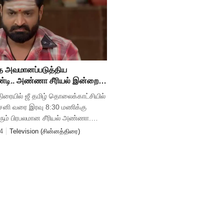
 அவமானப்படுத்திய
டி.. அண்ணா சீரியல் இன்றைய
டேட்
திரையில் ஜீ தமிழ் தொலைக்காட்சியில்
் சனி வரை இரவு 8:30 மணிக்கு
ரும் பிரபலமான சீரியல் அண்ணா.
் நேற்றைய எபிசோடில் பரணியின்
4
Television (சின்னத்திரை)
ை கொண்டாட இசக்கி