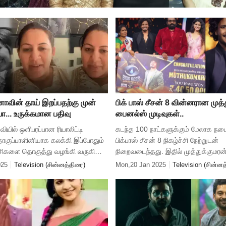
னாவின் தாய் இறப்பதற்கு முன்
பிக் பாஸ் சீசன் 8 வின்னரான முத்த
ோ... உருக்கமான பதிவு
பைனல்ஸ் முடிவுகள்..
வியில் ஒளிபரப்பான ரியாலிட்டி
கடந்த 100 நாட்களுக்கும் மேலாக நட
குப்பாளினியாக கலக்கி இப்போதும்
பிக்பாஸ் சீசன் 8 நிகழ்ச்சி நேற்றுடன்
்சிகளை தொகுத்து வழங்கி வருகிறார்
நிறைவடைந்தது. இதில் முத்துக்குமரன்
, விஜய், ஜீ தமிழ் என பல
வின்னராக வெற்றி பெற்றார். கடந்த ஆ
025
Television (சின்னத்திரை)
Mon,20 Jan 2025
Television (சின்னத
யில் பணியாற்றியுள்ள
அக்டோபர் முதல் வாரத்தில் தொடங்கிய