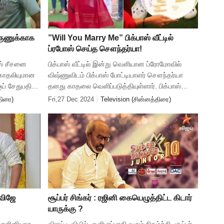
அருணுக்காக
”Will You Marry Me” பிக்பாஸ் வீட்டில்
ப்ரபோஸ் செய்த சௌந்தர்யா!
ாஸ் சீசனை
பிக்பாஸ் வீட்டில் இன்று வெளியான ப்ரோமோவில்
 காதலியுமான
விஷ்ணுவிடம் பிக்பாஸ் போட்டியாளர் சௌந்தர்யா
ஜய் சேதுபதி
தனது காதலை வெளிப்படுத்தியுள்ளார். பிக்பாஸ்
ிகழ்ச்சி
வீட்டில் சௌந்தர்யா விஷ்ணுவிற்கு ப்ரபோஸ் செய்யும்
திரை)
Fri,27 Dec 2024
Television (சின்னத்திரை)
ப்ரோமோ வெளியாகியுள்ளத
 விஜே
சூப்பர் சிங்கர் : ரஜினி கையெழுத்திட்ட கிடார்
யாருக்கு ?