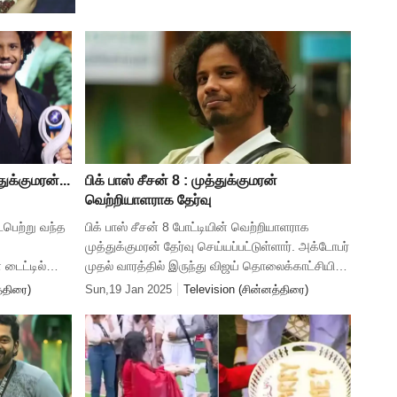
குற்றம் சாட்டி இருக்கிற
ுக்குமரன்...
பிக் பாஸ் சீசன் 8 : முத்துக்குமரன்
வெற்றியாளராக தேர்வு
ைபெற்று வந்த
பிக் பாஸ் சீசன் 8 போட்டியின் வெற்றியாளராக
முத்துக்குமரன் தேர்வு செய்யப்பட்டுள்ளார். அக்டோபர்
 டைட்டில்
முதல் வாரத்தில் இருந்து விஜய் தொலைக்காட்சியில்
ண்டு
ஒளிபரப்பாகி வந்தது பிக் பாஸ் சீசன் 8. இந்த
்திரை)
Sun,19 Jan 2025
Television (சின்னத்திரை)
 '
நிகழ்ச்சி மிகவும