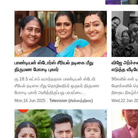
பாண்டியன் ஸ்டோர்ஸ் சீரியல் நடிகை மீது
விஜே அர்ச்ச
திருமண மோசடி புகார்
எடுத்த வீடிய
ரூ.18.5 லட்சம் ஏமாந்ததாக பாண்டியன் ஸ்டோர்
90களில் சன் டி
சீரியல் நடிகை மீது தொழிலதிபர் ஒருவர் திருமண
ஷோக்களில் தொ
மோசடி புகார் அளித்திருப்பது பரபரப்பை
நிறைய நிகழ்ச
ஏற்படுத்தியுள்ளது. பாண்டியன் ஸ்டோர்ஸ் 2, பொன்னி,
அர்ச்சனா. சன்
Mon,16 Jun 2025
Television (சின்னத்திரை)
Wed,22 Jan 2
ஆனந்த ராகம் போன்ற ஏராளமான ச
தொலைக்காட்சி