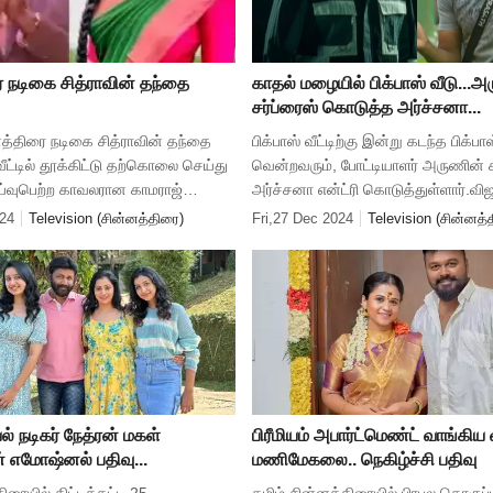
 நடிகை சித்ராவின் தந்தை
காதல் மழையில் பிக்பாஸ் வீடு...
சர்ப்ரைஸ் கொடுத்த அர்ச்சனா...
த்திரை நடிகை சித்ராவின் தந்தை
பிக்பாஸ் வீட்டிற்கு இன்று கடந்த பிக்ப
வீட்டில் தூக்கிட்டு தற்கொலை செய்து
வென்றவரும், போட்டியாளர் அருணின்
்வுபெற்ற காவலரான காமராஜ்
அர்ச்சனா என்ட்ரி கொடுத்துள்ளார்.வி
ில் வீட்டில் சடலமாக மீட்கப்பட்டார்.
தொகுத்து வழங்கும் பிக்பாஸ் சீசன் 8 ந
24
Television (சின்னத்திரை)
Fri,27 Dec 2024
Television (சின்னத்
ரும் அதி
கடந்த அக்டோபர் 6ஆம
ல் நடிகர் நேத்ரன் மகள்
பிரீமியம் அபார்ட்மெண்ட் வாங்கிய
 எமோஷ்னல் பதிவு...
மணிமேகலை.. நெகிழ்ச்சி பதிவு