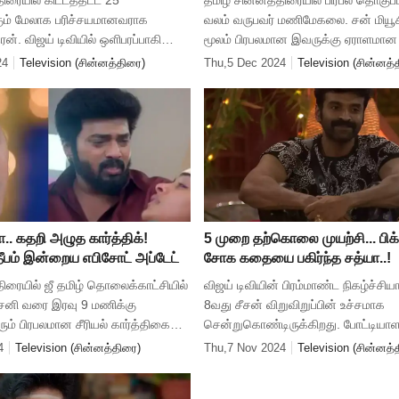
ிரையில் கிட்டத்தட்ட 25
தமிழ் சின்னத்திரையில் பிரபல தொகுப
ும் மேலாக பரிச்சயமானவராக
வலம் வருபவர் மணிமேகலை. சன் மியூச
ரன். விஜய் டிவியில் ஒளிபரப்பாகி
மூலம் பிரபலமான இவருக்கு ஏராளமான 
லட்சுமி, பொன்னி போன்ற
உள்ளனர். இவர் நடன கலைஞர் ஹூசேன
24
Television (சின்னத்திரை)
Thu,5 Dec 2024
Television (சின்னத்
் கலைஞர் தொலைக்காட்சியில் ரஞ்சித
காதல் திருமணம் செய்துகொண்டார்
பா.. கதறி அழுத கார்த்திக்!
5 முறை தற்கொலை முயற்சி... பிக்
தீபம் இன்றைய எபிசோட் அப்டேட்
சோக கதையை பகிர்ந்த சத்யா..!
திரையில் ஜீ தமிழ் தொலைக்காட்சியில்
விஜய் டிவியின் பிரம்மாண்ட நிகழ்ச்சிய
் சனி வரை இரவு 9 மணிக்கு
8வது சீசன் விறுவிறுப்பின் உச்சமாக
ரும் பிரபலமான சீரியல் கார்த்திகை
சென்றுகொண்டிருக்கிறது. போட்டியாளர
ரியலின் நேற்றைய எபிசோடில் கார்த்திக்
சண்டை, போட்டி, பொறாமை, கலாட்டா,
4
Television (சின்னத்திரை)
Thu,7 Nov 2024
Television (சின்னத்
ிர
என எல்லாம் கலந்த கலவையாக நிகழ்ச