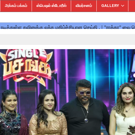
அக்கம் பக்கம்
ஸ்பெஷல் ஸ்டோரீஸ்
விமர்சனம்
GALLERY