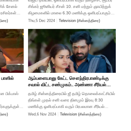
்பாளினியாக
விஜய் டிவியில், ஒளிபரப்பாகி வரும் நிகழ்ச்சி, சூப்பர்
ிக் சேனல்
சிங்கர் ஜூனியர் சீசன் 10. சனி மற்றும் ஞாயிற்றுக்
ரசிகர்கள்
கிழமைகளில் மாலை 6.30 மணிக்கு ஒளிபரப்பாகும்
் என்பவராய்
இதில், 6 முதல் 15 வயதுக்குள்ளான குழந்தைகள்,
திரை)
Thu,5 Dec 2024
Television (சின்னத்திரை)
பாடும் திற
 பாஸில்
ஆம்பளையானு கேட்ட சௌந்திரபாண்டிக்கு
சவால் விட்ட சண்முகம்.‌‌. அண்ணா சீரியல்
இன்றைய எபிசோட் அப்டேட்
ான பிக்பாஸ்
தமிழ் சின்னத்திரையில் ஜீ தமிழ் தொலைக்காட்சியில்
திங்கள் முதல் சனி வரை தினமும் இரவு 8:30
்களுக்குள்
மணிக்கு ஒளிபரப்பாகி வரும் பிரபலமான சீரியல்
 பிரச்சனை
அண்ணா. இந்த சீரியலில் நேற்றைய எபிசோடில்
திரை)
Wed,6 Nov 2024
Television (சின்னத்திரை)
்
சௌந்தரபாண்டி சண்முகத்தை அவமா