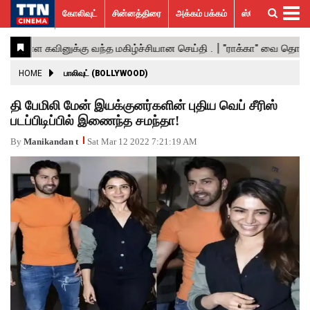
கோலிவுட்
சின்னத்திரை
அக்கம் பக்கம்
ஸ்பெஷல் ஸ்டோரீஸ்
கோலிவுட்
சின்னத்திரை
பாலிவுட்
ஹாலிவுட்
அக்கம்
ஸ்பெஷல்
விமர்சனம்
GALLERY
VIDEOS
What’s
Trending
பக்கம்
ஸ்டோரீஸ்
Hot
News
ACTRESS
HOME
பாலிவுட் (BOLLYWOOD)
ACTORS
தி பேமிலி மேன் இயக்குனர்களின் புதிய வெப் சீரிஸ்
படப்பிடிப்பில் இணைந்த சமந்தா!
MOVIESTILLS
By
Manikandan t
Sat Mar 12 2022 7:21:19 AM
EVENTS