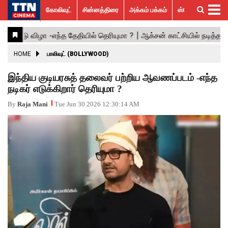
கோலிவுட்
சின்னத்திரை
அக்கம் பக்கம்
ஸ்பெஷல் ஸ்டோரீஸ்
கோலிவுட்
சின்னத்திரை
பாலிவுட்
ஹாலிவுட்
அக்கம்
ஸ்பெஷல்
விமர்சனம்
GALLERY
VIDEOS
What’s
Trending
பக்கம்
ஸ்டோரீஸ்
Hot
News
ACTRESS
HOME
பாலிவுட் (BOLLYWOOD)
ACTORS
இந்திய குடியரசுத் தலைவர் பற்றிய ஆவணப்படம் -எந்த
நடிகர் எடுக்கிறார் தெரியுமா ?
MOVIESTILLS
By
Raja Mani
Tue Jun 30 2026 12:30:14 AM
EVENTS