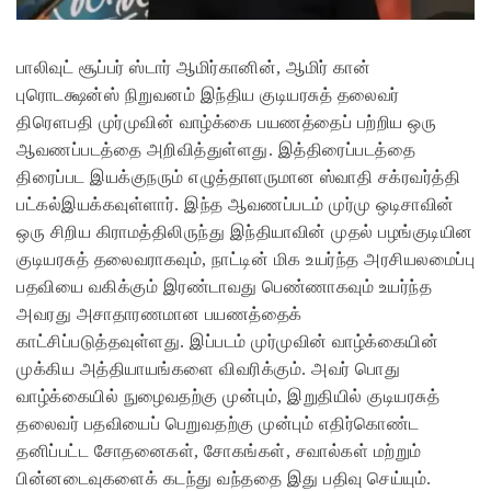
பாலிவுட் சூப்பர் ஸ்டார் ஆமிர்கானின், ஆமிர் கான்
புரொடக்ஷன்ஸ் நிறுவனம் இந்திய குடியரசுத் தலைவர்
திரௌபதி முர்முவின் வாழ்க்கை பயணத்தைப் பற்றிய ஒரு
ஆவணப்படத்தை அறிவித்துள்ளது. இத்திரைப்படத்தை
திரைப்பட இயக்குநரும் எழுத்தாளருமான ஸ்வாதி சக்ரவர்த்தி
பட்கல்இயக்கவுள்ளார். இந்த ஆவணப்படம் முர்மு ஒடிசாவின்
ஒரு சிறிய கிராமத்திலிருந்து இந்தியாவின் முதல் பழங்குடியின
குடியரசுத் தலைவராகவும், நாட்டின் மிக உயர்ந்த அரசியலமைப்பு
பதவியை வகிக்கும் இரண்டாவது பெண்ணாகவும் உயர்ந்த
அவரது அசாதாரணமான பயணத்தைக்
காட்சிப்படுத்தவுள்ளது.
இப்படம் முர்முவின் வாழ்க்கையின்
முக்கிய அத்தியாயங்களை விவரிக்கும். அவர் பொது
வாழ்க்கையில் நுழைவதற்கு முன்பும், இறுதியில் குடியரசுத்
தலைவர் பதவியைப் பெறுவதற்கு முன்பும் எதிர்கொண்ட
தனிப்பட்ட சோதனைகள், சோகங்கள், சவால்கள் மற்றும்
பின்னடைவுகளைக் கடந்து வந்ததை இது பதிவு செய்யும்.