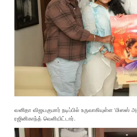
வனிதா விஜயகுமார் நடிப்பில் உருவாகியுள்ள 'மிஸஸ் அண
ரஜினிகாந்த் வெளியிட்டார்.