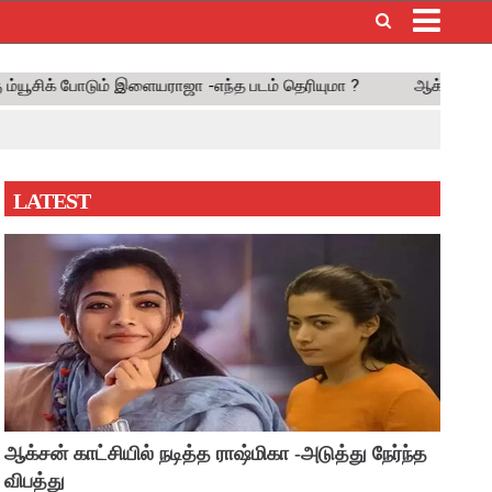
×
LATEST
ஆக்சன் காட்சியில் நடித்த ராஷ்மிகா -அடுத்து நேர்ந்த
விபத்து