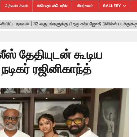
அக்கம் பக்கம்
ஸ்பெஷல் ஸ்டோரீஸ்
விமர்சனம்
GALLERY
லீஸ் தேதியுடன் கூடிய
டிகர் ரஜினிகாந்த்