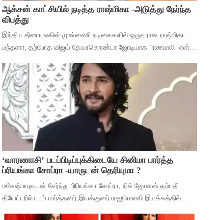
ஆக்சன் காட்சியில் நடித்த ராஷ்மிகா -அடுத்து நேர்ந்த
விபத்து
இந்திய திரையுலகின் முன்னணி நடிகைகளில் ஒருவரான ராஷ்மிகா
மந்தனா, தற்போத விஜய் தேவரகொண்டா ஜோடியாக ‘ரணபாலி’ என்ற
படத்தில் நடித்து முடித்துள்ளார். அடுத்து ஹீரோயினுக்கு
முக்கியத்துவம் கொண்ட ‘மைசா’ என்ற படத
‘வாரணாசி’ படப்பிடிப்புக்கிடையே சினிமா பார்த்த
ப்ரியங்கா சோப்ரா -யாருடன் தெரியுமா ?
மகேஷ்பாபுவுடன் சேர்ந்து பிரியங்கா சோப்ரா, நிக் ஜோனஸ் தம்பதி
தியேட்டரில் படம் பார்த்தனர்.இயக்குனர் ராஜமௌலி இயக்கத்தில்
மகேஷ் பாபு மற்றும் பிரியங்கா சோப்ரா முதன்மைப் பாத்திரங்களில்