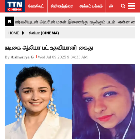
கோலிவுட்
சின்னத்திரை
அக்கம் பக்கம்
ஸ்பெஷல் ஸ்டோரீஸ்
கோலிவுட்
சின்னத்திரை
பாலிவுட்
ஹாலிவுட்
அக்கம்
ஸ்பெஷல்
விமர்சனம்
GALLERY
VIDEOS
What’s
Trending
பக்கம்
ஸ்டோரீஸ்
Hot
News
ACTRESS
HOME
சினிமா (CINEMA)
ACTORS
நடிகை ஆலியா பட் உதவியாளர் கைது
MOVIESTILLS
By
Aishwarya G
Wed Jul 09 2025 9:34:33 AM
EVENTS