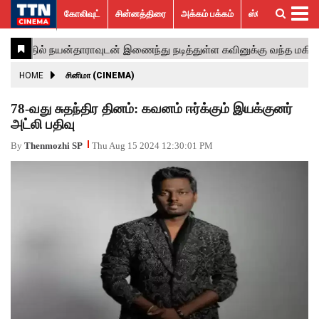
கோலிவுட்
சின்னத்திரை
அக்கம் பக்கம்
ஸ்பெஷல் ஸ்டோரீஸ்
கோலிவுட்
சின்னத்திரை
பாலிவுட்
ஹாலிவுட்
அக்கம்
ஸ்பெஷல்
விமர்சனம்
GALLERY
VIDEOS
What’s
Trending
பக்கம்
ஸ்டோரீஸ்
Hot
News
ACTRESS
HOME
சினிமா (CINEMA)
ACTORS
78-வது சுதந்திர தினம்: கவனம் ஈர்க்கும் இயக்குனர்
அட்லி பதிவு
MOVIESTILLS
By
Thenmozhi SP
Thu Aug 15 2024 12:30:01 PM
EVENTS