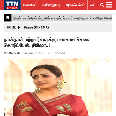
கோலிவுட்
சின்னத்திரை
அக்கம் பக்கம்
ஸ்பெஷல் ஸ்டோரீஸ்
கோலிவுட்
சின்னத்திரை
பாலிவுட்
ஹாலிவுட்
அக்கம்
ஸ்பெஷல்
விமர்சனம்
GALLERY
VIDEOS
What’s
Trending
பக்கம்
ஸ்டோரீஸ்
Hot
News
ACTRESS
HOME
சினிமா (CINEMA)
ACTORS
நான்தான் மற்றவர்களுக்கு மன உளைச்சலை
கொடுப்பேன்: திரிஷா..!
MOVIESTILLS
By
ttn desk
Fri Jun 27 2025 12:30:05 AM
EVENTS