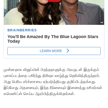
முன்னதாக விஜய்யின் பிறந்தநாளுக்கு அவருடன் இருக்கும்
புகைப்படத்தை பகிர்ந்து திரிஷா வாழ்த்து தெரிவித்திருந்தார்.
அது பெரிய சர்ச்சையை ஏற்படுத்தியது குறிப்பிடத்தக்கது.
இப்போது அதனையும், இந்த ரீல்ஸையும் இணைத்து ரசிகர்கள்
கமெண்ட்ஸ் செய்ய ஆரம்பித்திருக்கிறார்கள்.