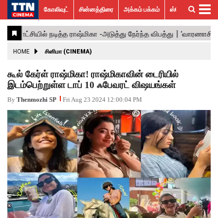
கோலிவுட்
சின்னத்திரை
அக்கம் பக்கம்
ஸ்பெஷல் ஸ்டோரீஸ்
கோலிவுட்
சின்னத்திரை
பாலிவுட்
ஹாலிவுட்
அக்கம்
ஸ்பெஷல்
விமர்சனம்
GALLERY
VIDEOS
What’s
Trending
பக்கம்
ஸ்டோரீஸ்
Hot
News
ACTRESS
HOME
சினிமா (CINEMA)
ACTORS
கூல் கேர்ள் ராஷ்மிகா! ராஷ்மிகாவின் டைரியில்
இடம்பெற்றுள்ள டாப் 10 ஃபேவரட் விஷயங்கள்
MOVIESTILLS
By
Thenmozhi SP
Fri Aug 23 2024 12:00:04 PM
EVENTS