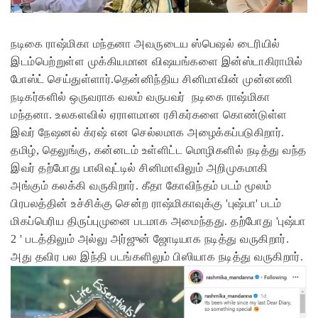
நடிகை ராஷ்மிகா மந்தனா அவருடைய ஸ்பெஷல் டைரியில்
இடம்பெற்றுள்ள முக்கியமான விஷயங்களை இன்ஸ்டாகிராமில்
போஸ்ட் செய்துள்ளார்.தென்னிந்திய சினிமாவின் முன்னணி
நடிகர்களில் ஒருவராக வலம் வருபவர் நடிகை ராஷ்மிகா
மந்தனா. உலகளவில் ஏராளமான ரசிகர்களை கொண்டுள்ள
இவர் நேஷனல் க்ரஷ் என செல்லமாக அழைக்கப்படுகிறார்.
தமிழ், தெலுங்கு, கன்னடம் உள்ளிட்ட மொழிகளில் நடித்து வந்த
இவர் தற்போது பாலிவுட்டில் சினிமாவிலும் அறிமுகமாகி
அங்கும் கலக்கி வருகிறார். கீதா கோவிந்தம் படம் மூலம்
பிரபலத்தின் உச்சிக்கு சென்ற ராஷ்மிகாவுக்கு 'புஷ்பா' படம்
மிகப்பெரிய திருப்புமுனை படமாக அமைந்தது. தற்போது 'புஷ்பா
2 ' படத்திலும் அல்லு அர்ஜுன் ஜோடியாக நடித்து வருகிறார்.
அது தவிர பல இந்தி படங்களிலும் பிஸியாக நடித்து வருகிறார்.