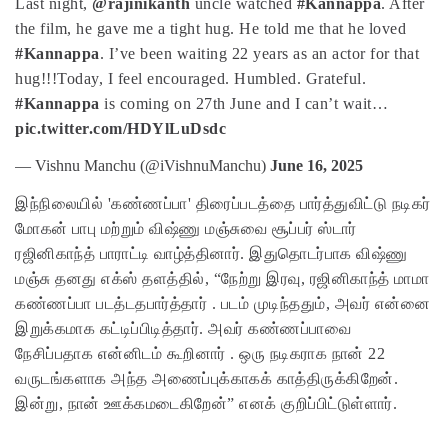
Last night,
@rajinikanth
uncle watched
#Kannappa
. After
the film, he gave me a tight hug. He told me that he loved
#Kannappa
.
I’ve been waiting 22 years as an actor for that
hug!!!
Today, I feel encouraged. Humbled. Grateful.
#Kannappa
is coming on 27th June and I can’t wait…
pic.twitter.com/HDYlLuDsdc
— Vishnu Manchu (@iVishnuManchu)
June 16, 2025
இந்நிலையில் 'கண்ணப்பா' திரைப்படத்தை பார்த்துவிட்டு நடிகர்
மோகன் பாபு மற்றும் விஷ்ணு மஞ்சுவை சூப்பர் ஸ்டார்
ரஜினிகாந்த் பாராட்டி வாழ்த்தினார். இதுதொடர்பாக விஷ்ணு
மஞ்சு தனது எக்ஸ் தளத்தில், “நேற்று இரவு, ரஜினிகாந்த் மாமா
கண்ணப்பா படத்டதபார்த்தார் . படம் முடிந்ததும், அவர் என்னை
இறுக்கமாக கட்டிப்பிடித்தார். அவர் கண்ணப்பாவை
நேசிப்பதாக என்னிடம் கூறினார் . ஒரு நடிகராக நான் 22
வருடங்களாக அந்த அணைப்புக்காகக் காத்திருக்கிறேன்.
இன்று, நான் ஊக்கமடைகிறேன்” எனக் குறிப்பிட்டுள்ளார்.