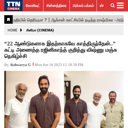
கோலிவுட்
சின்னத்திரை
அக்கம் பக்கம்
ஸ்பெஷல் ஸ்டோரீஸ்
கோலிவுட்
சின்னத்திரை
பாலிவுட்
ஹாலிவுட்
அக்கம்
ஸ்பெஷல்
விமர்சனம்
GALLERY
VIDEOS
What’s
Trending
பக்கம்
ஸ்டோரீஸ்
Hot
News
ACTRESS
HOME
சினிமா (CINEMA)
ACTORS
“22 ஆண்டுகளாக இதற்காகவே காத்திருந்தேன்..”
கட்டி அணைத்த ரஜினிகாந்த் குறித்து விஷ்ணு மஞ்சு
MOVIESTILLS
நெகிழ்ச்சி
EVENTS
By
Aishwarya G
Mon Jun 16 2025 12:18:59 PM