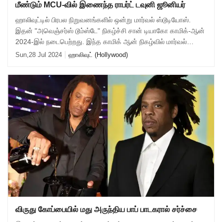
மீண்டும் MCU-வில் இணைந்த ராபர்ட் டவுனி ஜூனியர்
ஹாலிவுட்டில் பிரபல நிறுவனங்களில் ஒன்று மார்வல் ஸ்டூடியோஸ்.
இதன் "அவெஞ்சர்ஸ் டூம்ஸ்டே" நிகழ்ச்சி சான் டியாகோ காமிக்-ஆன்
2024-இல் நடைபெற்றது. இந்த காமிக் ஆன் நிகழ்வில் மார்வல்
ஸ்டூடியோஸ் தயாரிக்கும் "ட
Sun,28 Jul 2024
ஹாலிவுட் (Hollywood)
விருது கோப்பையில் மது அருந்திய பாப் பாடகரால் சர்ச்சை