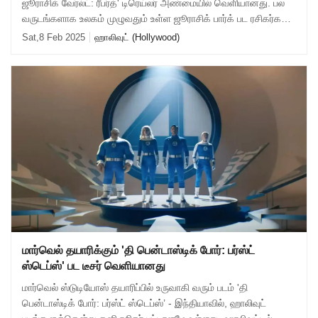
ஜூராசிக் வேர்ல்ட்: ரீபர்த்' டிரெய்லர் அண்மையில் வெளியானது. பல
வருடங்களாக உலகம் முழுவதும் உள்ள ஜூராசிக் பார்க் பட ரசிகர்கள்
மீண்டும் த
Sat,8 Feb 2025
ஹாலிவுட் (Hollywood)
மார்வெல் தயாரிக்கும் 'தி பென்டாஸ்டிக் போர்: பர்ஸ்ட்
ஸ்டெப்ஸ்' பட டீசர் வெளியானது
மார்வெல் ஸ்டுடியோஸ் தயாரிப்பில் உருவாகி வரும் படம் 'தி
பென்டாஸ்டிக் போர்: பர்ஸ்ட் ஸ்டெப்ஸ்’ - இந்தியாவில், ஹாலிவுட்