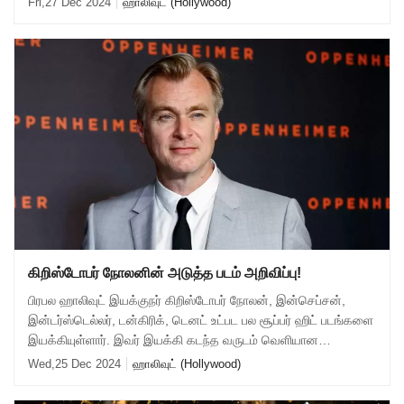
Fri,27 Dec 2024
ஹாலிவுட் (Hollywood)
கிறிஸ்​டோபர் நோலனின் அடுத்த படம் அறிவிப்பு!
பிரபல ஹாலிவுட் இயக்குநர் கிறிஸ்டோபர் நோலன், இன்செப்சன்,
இன்டர்ஸ்டெல்லர், டன்கிரிக், டெனட் உட்பட பல சூப்பர் ஹிட் படங்களை
இயக்கியுள்ளார். இவர் இயக்கி கடந்த வருடம் வெளியான
‘ஓபன்ஹெய்மர்’ திரைப்படம் 7 ஆஸ்
Wed,25 Dec 2024
ஹாலிவுட் (Hollywood)