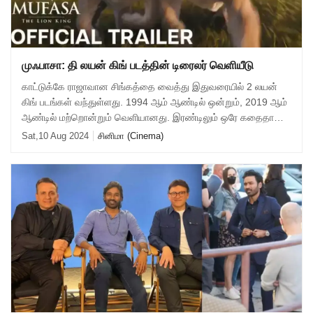
முஃபாசா: தி லயன் கிங் படத்தின் டிரைலர் வெளியீடு
காட்டுக்கே ராஜாவான சிங்கத்தை வைத்து இதுவரையில் 2 லயன்
கிங் படங்கள் வந்துள்ளது. 1994 ஆம் ஆண்டில் ஒன்றும், 2019 ஆம்
ஆண்டில் மற்றொன்றும் வெளியானது. இரண்டிலும் ஒரே கதைதான் ,
1994 ஆம் ஆண்டு வெளிவந்தப் படம
Sat,10 Aug 2024
சினிமா (Cinema)