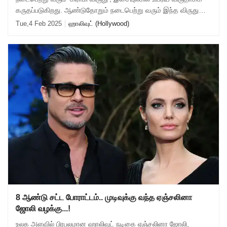
கருதப்படுகிறது. ஆண்டுதோறும் நடைபெற்று வரும் இந்த விருது
விழா, இந்த ஆண்டும் அமெரிக்காவின் லாஸ
Tue,4 Feb 2025
ஹாலிவுட் (Hollywood)
8 ஆண்டு சட்ட போராட்டம்.. முடிவுக்கு வந்த ஏஞ்சலினா
ஜோலி வழக்கு...!
உலக அளவில் பிரபலமான ஹாலிவுட் நடிகை ஏஞ்சலினா ஜோலி,