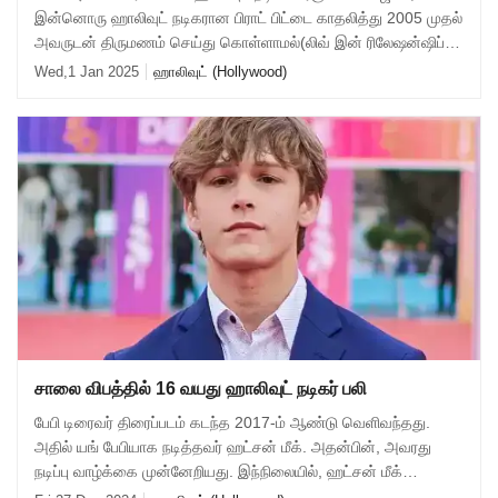
இன்னொரு ஹாலிவுட் நடிகரான பிராட் பிட்டை காதலித்து 2005 முதல்
அவருடன் திருமணம் செய்து கொள்ளாமல்(லிவ் இன் ரிலேஷன்ஷிப்)
வாழ்ந்து வந்தார். பின்பு 2014ஆம்
Wed,1 Jan 2025
ஹாலிவுட் (Hollywood)
சாலை விபத்தில் 16 வயது ஹாலிவுட் நடிகர் பலி
பேபி டிரைவர் திரைப்படம் கடந்த 2017-ம் ஆண்டு வெளிவந்தது.
அதில் யங் பேபியாக நடித்தவர் ஹட்சன் மீக். அதன்பின், அவரது
நடிப்பு வாழ்க்கை முன்னேறியது. இந்நிலையில், ஹட்சன் மீக்
அலபாமாவின் வெஸ்டாவியா ஹில்ஸ் பக