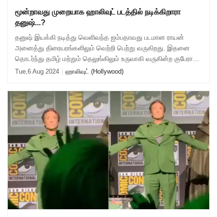
மூன்றாவது முறையாக ஹாலிவுட் படத்தில் நடிக்கிறாரா
தனுஷ்...?
தனுஷ் இயக்கி நடித்து வெளிவந்த ஐம்பதாவது படமான ராயன்
அனைத்து திரையரங்களிலும் வெற்றி பெற்று வருகிறது. இதனை
தொடர்ந்து தமிழ் மற்றும் தெலுங்கிலும் உருவாகி வருகின்ற குபேரா
படத்திலும் நடித்து வருகிறார். இப்
Tue,6 Aug 2024
ஹாலிவுட் (Hollywood)