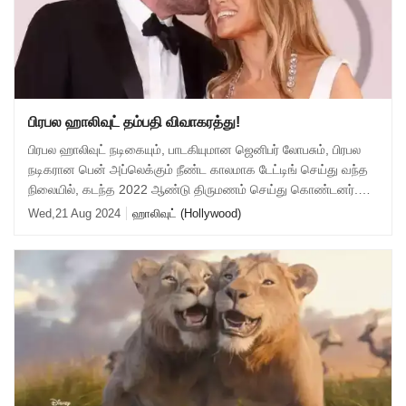
பிரபல ஹாலிவுட் தம்பதி விவாகரத்து!
பிரபல ஹாலிவுட் நடிகையும், பாடகியுமான ஜெனிபர் லோபசும், பிரபல
நடிகரான பென் அப்லெக்கும் நீண்ட காலமாக டேட்டிங் செய்து வந்த
நிலையில், கடந்த 2022 ஆண்டு திருமணம் செய்து கொண்டனர்.
அவர்கள் ஹாலிவுட்டின் நட்சத்
Wed,21 Aug 2024
ஹாலிவுட் (Hollywood)