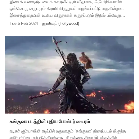
இசைக் கலைஞர்களைக் கவுரவிக்கும் விதமாக, அமெரிக்காவில்
ஒவ்வொரு வருடமும் கிராமி விருதுகள் வழங்கப்பட்டு வருகின்றன.
இசைத்துறையின் உயரிய விருதாகக் கருதப்படும் இதில் பல்வேறு
பிரிவுகளில் சிறந்த முறையில் பங்க
Tue,6 Feb 2024
ஹாலிவுட் (Hollywood)
கங்குவா படத்தின் புதிய போஸ்டர் வைரல்
நடிகர் சூர்யாவின் நடிப்பில் உருவாகும் ‘கங்குவா’ திரைப்படம் மிகுந்த
எதிர்பார்ப்பை ஏற்படுத்தியுள்ளது. சிறுத்தை சிவா இயக்கத்தில்