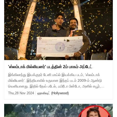
'ஸ்லம்டாக் மில்லியனர்' படத்தின் 2ம் பாகம் அப்டேட்
இங்கிலாந்து இயக்குநர் டேனி பாய்ல் இயக்கிய படம், ‘ஸ்லம்டாக்
மில்லியனர்’. இந்தியாவில் உருவான இந்தப் படம் 2009-ம் ஆண்டு
வெளியானது. இதில் தேவ் படேல், ஃபிரீடா பின்டோ, அனில் கபூர்,
இர்பான் கான் பலர் நடித்த
Thu,28 Nov 2024
ஹாலிவுட் (Hollywood)