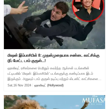
மிஷன் இம்பாசிபிள் 8: முதன்முறையாக சண்டை காட்சிக்கு
டூப் போட்ட டாம் குரூஸ்...!
ஹாலிவுட் ரசிகர்களை பெரிதும் கவர்ந்த ஆக்சன் படங்களின்
பட்டியலில் 'மிஷன்: இம்பாசிபிள்' படங்களுக்கு கண்டிப்பாக இடம்
இருக்கும். அதுவும் டாம் குரூஸ் நடிப்பு மற்றும் ஸ்டண்ட் காட்சிகளை
பற்றி சொல்லவே வேண்டாம
Sat,16 Nov 2024
ஹாலிவுட் (Hollywood)