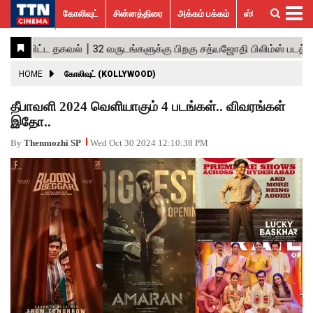
கோலிவுட்
சின்னத்திரை
அக்கம் பக்கம்
ஸ்பெஷல் ஸ்டோரீஸ்
கோலிவுட்
சின்னத்திரை
பாலிவுட்
ஹாலிவுட்
அக்கம்
ஸ்பெஷல்
விமர்சனம்
GALLERY
VIDEOS
What’s
Trending
பக்கம்
ஸ்டோரீஸ்
Hot
News
ACTRESS
HOME
கோலிவுட் (KOLLYWOOD)
ACTORS
தீபாவளி 2024 வெளியாகும் 4 படங்கள்.. விவரங்கள்
இதோ..
MOVIESTILLS
By
Thenmozhi SP
Wed Oct 30 2024 12:10:38 PM
EVENTS