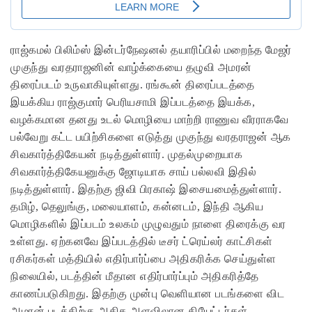
ராஜ்கமல் பிலிம்ஸ் இன்டர்நேஷனல் தயாரிப்பில் மறைந்த மேஜர்
முகுந்து வரதராஜனின் வாழ்க்கையை தழுவி அமரன்
திரைப்படம் உருவாகியுள்ளது. ரங்கூன் திரைப்படத்தை
இயக்கிய ராஜ்குமார் பெரியசாமி இப்படத்தை இயக்க,
வழக்கமான தனது உடல் மொழியை மாற்றி ராணுவ வீரராகவே
பல்வேறு கட்ட பயிற்சிகளை எடுத்து முகுந்து வரதராஜன் ஆக
சிவகார்த்திகேயன் நடித்துள்ளார். முதல்முறையாக
சிவகார்த்திகேயனுக்கு ஜோடியாக சாய் பல்லவி இதில்
நடித்துள்ளார். இதற்கு ஜிவி பிரகாஷ் இசையமைத்துள்ளார்.
தமிழ், தெலுங்கு, மலையாளம், கன்னடம், இந்தி ஆகிய
மொழிகளில் இப்படம் உலகம் முழுவதும் நாளை திரைக்கு வர
உள்ளது. ஏற்கனவே இப்படத்தில் டீசர் ட்ரெய்லர் காட்சிகள்
ரசிகர்கள் மத்தியில் எதிர்பார்ப்பை அதிகரிக்க செய்துள்ள
நிலையில், படத்தின் மீதான எதிர்பார்ப்பும் அதிகரித்தே
காணப்படுகிறது. இதற்கு முன்பு வெளியான படங்களை விட
அமரன் படத்திற்கு அதிக அளவிலான தியேட்டர்கள்