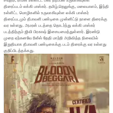
சவுத்ரி, ராம்கி உள்ளிட்ட பலர் நடிப்பில் உருவாகியுள்ள
திரைப்படம் லக்கி பாஸ்கர். தமிழ்,தெலுங்கு, மலையாளம், இந்தி
உள்ளிட்ட மொழிகளில் உருவாகியுள்ள லக்கி பாஸ்கர்
திரைப்படமும் தீபாவளி பண்டிகை முன்னிட்டு நாளை திரைக்கு
வர உள்ளது. அமரன் படத்தை தொடர்ந்து லக்கி பாஸ்கர்
படத்திற்கும் ஜிவி பிரகாஷ் இசையமைத்துள்ளார். இரண்டு
முறை ஏற்கனவே ரிலீஸ் தேதி மாற்றி அறிவித்த நிலையில்
இறுதியாக தீபாவளி பண்டிகைக்கு படம் திரைக்கு வர உள்ளது
குறிப்பிடத்தக்கது.