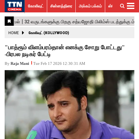
கோலிவுட்
சின்னத்திரை
அக்கம் பக்கம்
ஸ்பெஷல் ஸ்டோரீஸ்
கோலிவுட்
சின்னத்திரை
பாலிவுட்
ஹாலிவுட்
அக்கம்
ஸ்பெஷல்
விமர்சனம்
GALLERY
VIDEOS
What’s
Trending
பக்கம்
ஸ்டோரீஸ்
Hot
News
ACTRESS
HOME
கோலிவுட் (KOLLYWOOD)
ACTORS
"பாத்ரூம் விளம்பரம்தான் எனக்கு சோறு போட்டது"
-பிரபல நடிகர் பேட்டி
MOVIESTILLS
By
Raja Mani
Tue Feb 17 2026 12:30:31 AM
EVENTS