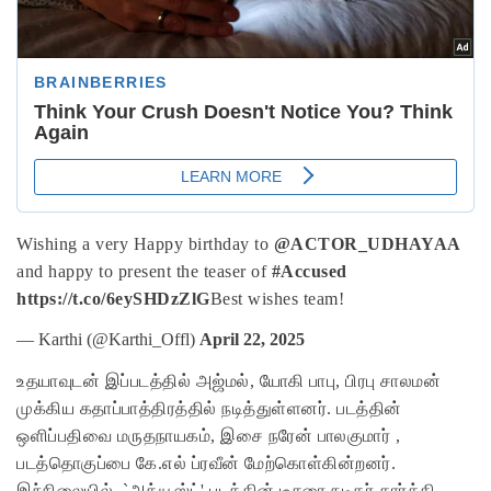
Wishing a very Happy birthday to
@ACTOR_UDHAYAA
and happy to present the teaser of
#Accused
https://t.co/6eySHDzZlG
Best wishes team!
— Karthi (@Karthi_Offl)
April 22, 2025
உதயாவுடன் இப்படத்தில் அஜ்மல், யோகி பாபு, பிரபு சாலமன்
முக்கிய கதாப்பாத்திரத்தில் நடித்துள்ளனர். படத்தின்
ஒளிப்பதிவை மருதநாயகம், இசை நரேன் பாலகுமார் ,
படத்தொகுப்பை கே.எல் ப்ரவீன் மேற்கொள்கின்றனர்.
இந்நிலையில் `அக்யூஸ்ட்' படத்தின் டீசரை நடிகர் கார்த்தி