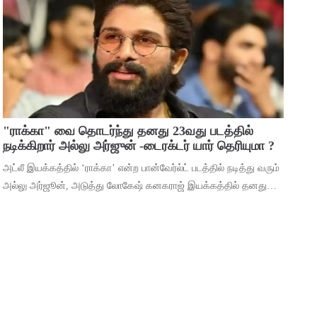
மூலம் ஹீரோவாக மாறி வெற்றிபெ
"ராக்கா" வை தொடர்ந்து தனது 23வது படத்தில்
நடிக்கிறார் அல்லு அர்ஜுன் -டைரக்டர் யார் தெரியுமா ?
அட்லீ இயக்கத்தில் ‘ராக்கா’ என்ற பான்வேர்ல்ட் படத்தில் நடித்து வரும்
அல்லு அர்ஜூன், அடுத்து லோகேஷ் கனகராஜ் இயக்கத்தில் தனது
23வது படத்தில் நடிக்கிறார். இந்நிலையில், 2026ம் ஆண்டுக்கான
தனது ரசிகர் மன்ற