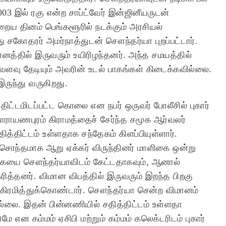
003 இல் ரகு என்ற சாப்ட்வேர் இன்ஜினீயருடன்
றைய தினம் பெங்களூரில் நடக்கும் அரசியல்
து சகோதரர் அமர்நாத்துடன் சௌந்தர்யா புறப்பட்டார்.
னத்தில் இருவரும் உயிரிழந்தனர். அந்த சமயத்தில்
்வளவு தேடியும் அவரின் உடல் பாகங்கள் கிடைக்கவில்லை.
ருந்து வருகிறது.
ிட்டமிடப்பட்ட கொலை என நபர் ஒருவர் போலீசில் புகார்
நாராயணபுரம் கிராமத்தைச் சேர்ந்த சமூக ஆர்வலர்
த்திட்டம் உள்ளதாக சந்தேகம் கிளப்பியுள்ளார்.
 சொந்தமாக ஆறு ஏக்கர் விருந்தினர் மாளிகை ஒன்று
ளிகையை சௌந்தர்யாவிடம் கேட்டதாகவும், ஆனால்
த்தனர். விமான விபத்தில் இருவரும் இறந்த பிறகு
ிரமித்துக்கொண்டார். சௌந்தர்யா சென்ற விமானம்
்லை. இதன் பின்னணியில் சதித்திட்டம் உள்ளதா
ன கம்மம் ஏசிபி மற்றும் கம்மம் கலெக்டரிடம் புகார்