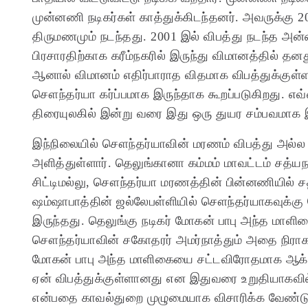
முன்னணி நடிகர்கள் காத்துக்கிடந்தனர். அவருக்கு 2
திருமணமும் நடந்தது. 2001 இல் விபத்து நடந்த அன்
பிரசாரதிற்காக கரீம்நகரில் இருந்து விமானத்தில் தன
ஆனால் விமானம் எதிர்பாராத விதமாக விபத்துக்குள்ள
சௌந்தர்யா கர்ப்பமாக இருந்தாக கூறப்படுகிறது. எவ
திரையுலகில் இன்று வரை இது ஒரு துயர சம்பவமாக இ
இந்நிலையில் சௌந்தர்யாவின் மரணம் விபத்து அல்ல த
அளித்துள்ளார். தெலுங்கானா கம்மம் மாவட்டம் சத்ய
சிட்டிமல்லு, சௌந்தர்யா மரணத்தின் பின்னணியில் சதி
ஷம்ஷாபாத்தின் ஜல்லேபள்ளியில் சௌந்தர்யாகவுக்கு
இருந்தது. தெலுங்கு நடிகர் மோகன் பாபு அந்த மா
சௌந்தர்யாவின் சகோதரர் அமர்நாத்தும் அதை நிராகரி
மோகன் பாபு அந்த மாளிகையை சட்டவிரோதமாக ஆக்க
ஏன் விபத்துக்குள்ளானது என இதுவரை உறுதியாகவில
என்பதை காவல்துறை முழுமையாக விசாரிக்க வேண்டுமே எ