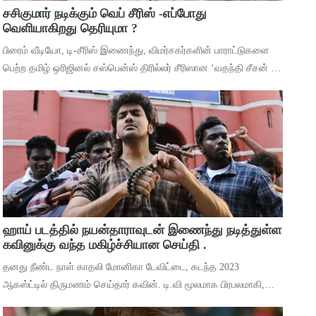
சசிகுமார் நடிக்கும் வெப் சீரிஸ் -எப்போது
வெளியாகிறது தெரியுமா ?
பிரைம் வீடியோ, டி-சீரிஸ் இணைந்து, விமர்சகர்களின் பாராட்டுகளை
பெற்ற தமிழ் ஒரிஜினல் சஸ்பென்ஸ் திரில்லர் சீரிஸான ‘வதந்தி சீசன் 2:
தி மிஸ்டரி ஆஃப் மணி’யில் இருந்து ‘தெய்வா’ என்ற பாடலை
வெளியிட்டுள்ளனர். ச
ஹாய் படத்தில் நயன்தாராவுடன் இணைந்து நடித்துள்ள
கவினுக்கு வந்த மகிழ்ச்சியான செய்தி .
தனது நீண்ட நாள் காதலி மோனிகா டேவிட்டை, கடந்த 2023
ஆகஸ்ட்டில் திருமணம் செய்தார் கவின். டி.வி மூலமாக பிரபலமாகி,
பிறகு உதவி இயக்குனராக பணியாற்றி, முக்கிய கேரக்டரில் நடித்ததன்