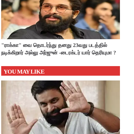
"ராக்கா" வை தொடர்ந்து தனது 23வது படத்தில்
நடிக்கிறார் அல்லு அர்ஜுன் -டைரக்டர் யார் தெரியுமா ?
YOU MAY LIKE