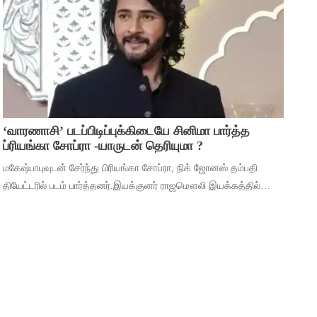
முக்கியத்துவம் கொண்ட ‘மைசா’ என்ற படத
‘வாரணாசி’ படப்பிடிப்புக்கிடையே சினிமா பார்த்த
ப்ரியங்கா சோப்ரா -யாருடன் தெரியுமா ?
மகேஷ்பாபுவுடன் சேர்ந்து பிரியங்கா சோப்ரா, நிக் ஜோனஸ் தம்பதி
தியேட்டரில் படம் பார்த்தனர்.இயக்குனர் ராஜமௌலி இயக்கத்தில்
மகேஷ் பாபு மற்றும் பிரியங்கா சோப்ரா முதன்மைப் பாத்திரங்களில்
நடிக்கும் ‘வாரணாசி’