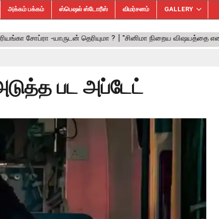
அக்கம் பக்கம்
ஸ்பெஷல் ஸ்டோரீஸ்
விமர்சனம்
GALLERY
அடுத்த பட அப்டேட்