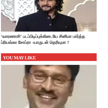
‘வாரணாசி’ படப்பிடிப்புக்கிடையே சினிமா பார்த்த
ப்ரியங்கா சோப்ரா -யாருடன் தெரியுமா ?
YOU MAY LIKE