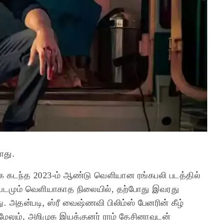
்ளது.
ாக கடந்த 2023-ம் ஆண்டு வெளியான ரங்கபலி படத்தில்
்த படமும் வெளியாகாத நிலையில், தற்போது இவரது
ு.
அதன்படி, ஸ்ரீ வைஷ்ணவி பிலிம்ஸ் பேனரின் கீழ்
. மேலும், அறிமுக இயக்குனர் ராம் தேசினாவுடன்