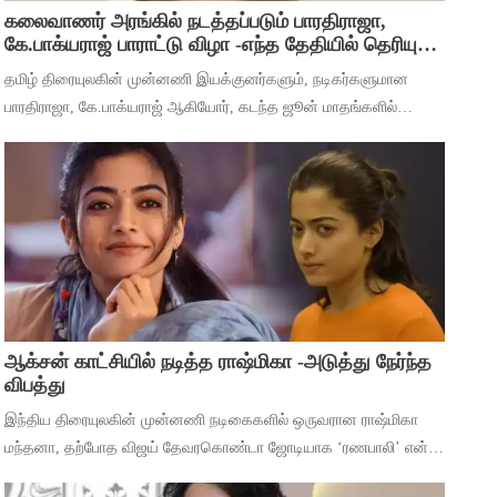
கலைவாணர் அரங்கில் நடத்தப்படும் பாரதிராஜா,
கே.பாக்யராஜ் பாராட்டு விழா -எந்த தேதியில் தெரியுமா
?
தமிழ் திரையுலகின் முன்னணி இயக்குனர்களும், நடிகர்களுமான
பாரதிராஜா, கே.பாக்யராஜ் ஆகியோர், கடந்த ஜூன் மாதங்களில்
அடுத்தடுத்து மரணம் அடைந்தனர். அவர்களின் திரைப்பட
சாதனைகளை பாராட்டி கவுரவிக்கும் வகையில்,
ஆக்சன் காட்சியில் நடித்த ராஷ்மிகா -அடுத்து நேர்ந்த
விபத்து
இந்திய திரையுலகின் முன்னணி நடிகைகளில் ஒருவரான ராஷ்மிகா
மந்தனா, தற்போத விஜய் தேவரகொண்டா ஜோடியாக ‘ரணபாலி’ என்ற
படத்தில் நடித்து முடித்துள்ளார். அடுத்து ஹீரோயினுக்கு