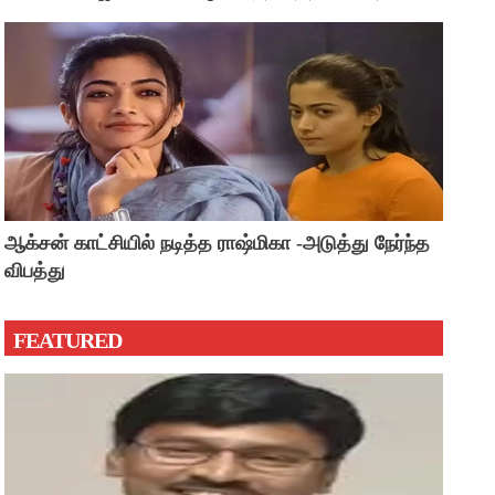
?
ஆக்சன் காட்சியில் நடித்த ராஷ்மிகா -அடுத்து நேர்ந்த
விபத்து
FEATURED