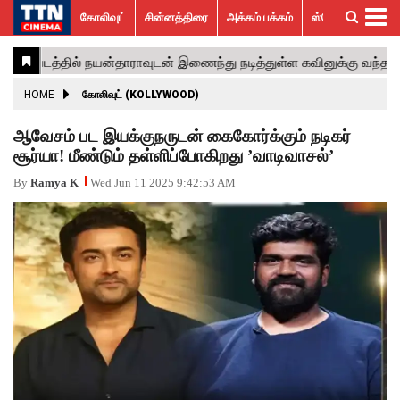
கோலிவுட்
சின்னத்திரை
அக்கம் பக்கம்
ஸ்பெஷல் ஸ்டோரீஸ்
கோலிவுட்
சின்னத்திரை
பாலிவுட்
ஹாலிவுட்
அக்கம்
ஸ்பெஷல்
விமர்சனம்
GALLERY
VIDEOS
What’s
Trending
பக்கம்
ஸ்டோரீஸ்
Hot
News
ACTRESS
HOME
கோலிவுட் (KOLLYWOOD)
ACTORS
ஆவேசம் பட இயக்குநருடன் கைகோர்க்கும் நடிகர்
சூர்யா! மீண்டும் தள்ளிப்போகிறது ’வாடிவாசல்’
MOVIESTILLS
By
Ramya K
Wed Jun 11 2025 9:42:53 AM
EVENTS