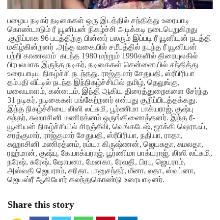
பழைய நடிகர் நடிகைகள் ஒரு இடத்தில் சந்தித்து உரையாடி
கொண்டாடும் ரீ யூனியன் நிகழ்ச்சி அடிக்கடி நடைபெறுகிறது
.குறிப்பாக 96 படத்திற்கு பின்னர் பலரும் இப்படி ரீ யூனியன் நடத்தி
மகிழ்கின்றனர் .அந்த வகையில் சமீபத்தில் நடந்த ரீ யூனியன்
பற்றி காணலாம்
கடந்த 1980 மற்றும் 1990களில் திரையுலகில்
பிரபலமாக இருந்த நடிகர், நடிகைகள் சென்னையில் சந்தித்து
உரையாடிய நிகழ்ச்சி நடந்தது. ராஜ்குமார் சேதுபதி, ஸ்ரீபிரியா
தம்பதி வீட்டில் நடந்த இந்நிகழ்ச்சியில் தமிழ், தெலுங்கு,
மலையாளம், கன்னடம், இந்தி ஆகிய திரைத்துறைகளை சேர்ந்த
31 நடிகர், நடிகைகள் பங்கேற்றனர் என்பது குறிப்பிடத்தக்கது.
இந்த நிகழ்ச்சியை லிஸி லட்சுமி, பூர்ணிமா பாக்யராஜ், குஷ்பு
சுந்தர், சுஹாசினி மணிரத்னம் ஒருங்கிணைத்தனர். இந்த ரீ-
யூனியன் நிகழ்ச்சியில் சிரஞ்சீவி, வெங்கடேஷ், ஜாக்கி ஷெராஃப்,
சரத்குமார், ராஜ்குமார் சேதுபதி, ஸ்ரீபிரியா, நதியா, ராதா,
சுஹாசினி மணிரத்னம், ரம்யா கிருஷ்ணன், ஜெயசுதா, சுமலதா,
ரஹ்மான், குஷ்பு, கே.பாக்யராஜ், பூர்ணிமா பாக்யராஜ், லிஸி லட்சுமி,
நரேஷ், சுரேஷ், ஷோபனா, மேனகா, ரேவதி, பிரபு, ஜெயராம்,
அஸ்வதி ஜெயராம், சரிதா, பானுசந்தர், மீனா, லதா, ஸ்வப்னா,
ஜெயஸ்ரீ ஆகியோர் கலந்துகொண்டு உரையாடினர்.
Share this story