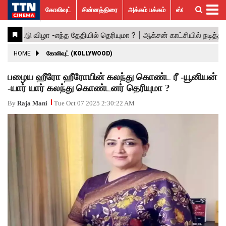
கோலிவுட்
சின்னத்திரை
அக்கம் பக்கம்
ஸ்பெஷல் ஸ்டோரீஸ்
கோலிவுட்
சின்னத்திரை
பாலிவுட்
ஹாலிவுட்
அக்கம்
ஸ்பெஷல்
விமர்சனம்
GALLERY
VIDEOS
What’s
Trending
பக்கம்
ஸ்டோரீஸ்
Hot
News
ACTRESS
HOME
கோலிவுட் (KOLLYWOOD)
ACTORS
பழைய ஹீரோ ஹீரோயின் கலந்து கொண்ட ரீ -யூனியன்
-யார் யார் கலந்து கொண்டனர் தெரியுமா ?
MOVIESTILLS
By
Raja Mani
Tue Oct 07 2025 2:30:22 AM
EVENTS