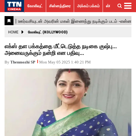
கோலிவுட்
சின்னத்திரை
அக்கம் பக்கம்
ஸ்பெஷல் ஸ்டோரீஸ்
கோலிவுட்
சின்னத்திரை
பாலிவுட்
ஹாலிவுட்
அக்கம்
ஸ்பெஷல்
விமர்சனம்
GALLERY
VIDEOS
What’s
Trending
பக்கம்
ஸ்டோரீஸ்
Hot
News
ACTRESS
HOME
கோலிவுட் (KOLLYWOOD)
ACTORS
எக்ஸ் தள பக்கத்தை மீட்டெடுத்த நடிகை குஷ்பு...
அனைவருக்கும் நன்றி என பதிவு...
MOVIESTILLS
By
Thenmozhi SP
Mon May 05 2025 1:40:21 PM
EVENTS