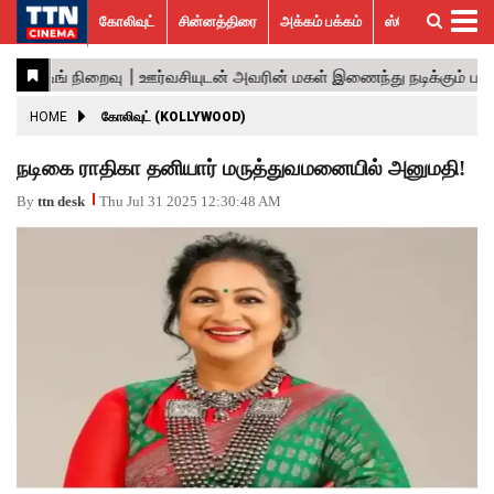
கோலிவுட்
சின்னத்திரை
அக்கம் பக்கம்
ஸ்பெஷல் ஸ்டோரீஸ்
கோலிவுட்
சின்னத்திரை
பாலிவுட்
ஹாலிவுட்
அக்கம்
ஸ்பெஷல்
விமர்சனம்
GALLERY
VIDEOS
What’s
Trending
பக்கம்
ஸ்டோரீஸ்
Hot
News
ACTRESS
HOME
கோலிவுட் (KOLLYWOOD)
ACTORS
நடிகை ராதிகா தனியார் மருத்துவமனையில் அனுமதி!
MOVIESTILLS
By
ttn desk
Thu Jul 31 2025 12:30:48 AM
EVENTS