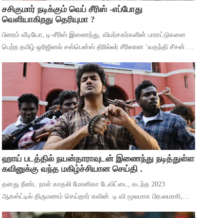
சசிகுமார் நடிக்கும் வெப் சீரிஸ் -எப்போது
வெளியாகிறது தெரியுமா ?
பிரைம் வீடியோ, டி-சீரிஸ் இணைந்து, விமர்சகர்களின் பாராட்டுகளை
பெற்ற தமிழ் ஒரிஜினல் சஸ்பென்ஸ் திரில்லர் சீரிஸான ‘வதந்தி சீசன் 2:
தி மிஸ்டரி ஆஃப் மணி’யில் இருந்து ‘தெய்வா’ என்ற பாடலை
வெளியிட்டுள்ளனர். ச
ஹாய் படத்தில் நயன்தாராவுடன் இணைந்து நடித்துள்ள
கவினுக்கு வந்த மகிழ்ச்சியான செய்தி .
தனது நீண்ட நாள் காதலி மோனிகா டேவிட்டை, கடந்த 2023
ஆகஸ்ட்டில் திருமணம் செய்தார் கவின். டி.வி மூலமாக பிரபலமாகி,
பிறகு உதவி இயக்குனராக பணியாற்றி, முக்கிய கேரக்டரில் நடித்ததன்