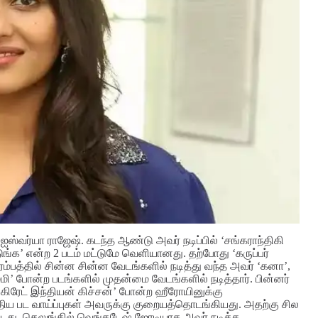
 ஐஸ்வர்யா ராஜேஷ். கடந்த ஆண்டு அவர் நடிப்பில் ‘சங்கராந்திகி
ுங்க’ என்ற 2 படம் மட்டுமே வெளியானது. தற்போது ‘கருப்பர்
்பத்தில் சின்ன சின்ன வேடங்களில் நடித்து வந்த அவர் ‘கனா’,
மி’ போன்ற படங்களில் முதன்மை வேடங்களில் நடித்தார். பின்னர்
தி கிரேட் இந்தியன் கிச்சன்’ போன்ற ஹீரோயினுக்கு
ுதிய பட வாய்ப்புகள் அவருக்கு குறையத்தொடங்கியது. அதற்கு சில
டது.
தெலுங்கில் வெங்கடேஷ் ஜோடியாக அவர் நடித்த