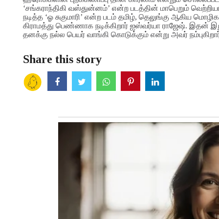
‘சங்கராந்திகி வஸ்துன்னம்’ என்ற படத்தின் மாபெறும் வெற்றிய
நடித்த ‘ஓ சுகுமாரி’ என்ற படம் தமிழ், தெலுங்கு ஆகிய மொழிகள
கிராமத்து பெண்ணாக நடிக்கிறார் ஐஸ்வர்யா ராஜேஷ். இதன் இறு
தனக்கு நல்ல பெயர் வாங்கி கொடுக்கும் என்று அவர் நம்புகிறார
Share this story