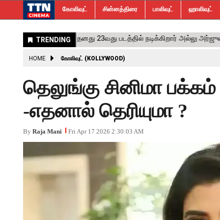
கோலிவுட்
சின்னத்திரை
பாலிவுட்
ஹாலிவுட்
HOME
கோலிவுட் (KOLLYWOOD)
தெலுங்கு சினிமா பக்கம
-எதனால் தெரியுமா ?
By
Raja Mani
Fri Apr 17 2026 2:30:03 AM