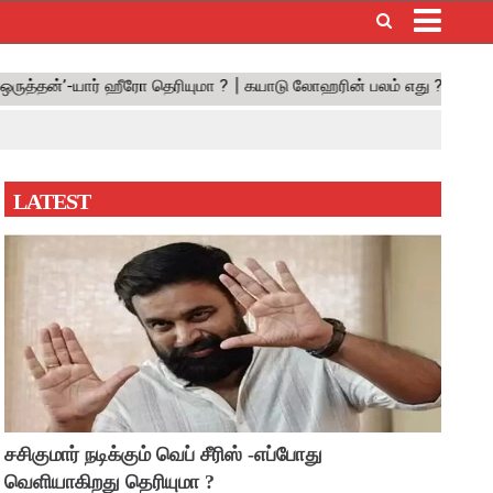
×
LATEST
சசிகுமார் நடிக்கும் வெப் சீரிஸ் -எப்போது
வெளியாகிறது தெரியுமா ?