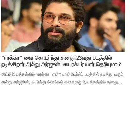
மூலம் ஹீரோவாக மாறி வெற்றிபெ
"ராக்கா" வை தொடர்ந்து தனது 23வது படத்தில்
நடிக்கிறார் அல்லு அர்ஜுன் -டைரக்டர் யார் தெரியுமா ?
அட்லீ இயக்கத்தில் ‘ராக்கா’ என்ற பான்வேர்ல்ட் படத்தில் நடித்து வரும்
அல்லு அர்ஜூன், அடுத்து லோகேஷ் கனகராஜ் இயக்கத்தில் தனது
23வது படத்தில் நடிக்கிறார். இந்நிலையில், 2026ம் ஆண்டுக்கான
தனது ரசிகர் மன்ற