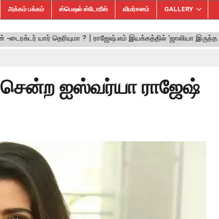
அக்கம் பக்கம்
ஸ்பெஷல் ஸ்டோரீஸ்
விமர்சனம்
GALLERY
் சென்ற ஐஸ்வர்யா ராஜேஷ்