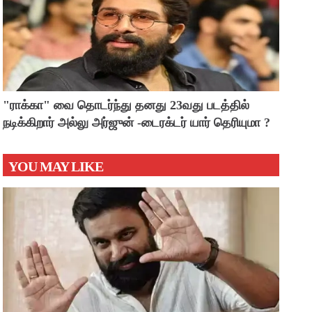
"ராக்கா" வை தொடர்ந்து தனது 23வது படத்தில்
நடிக்கிறார் அல்லு அர்ஜுன் -டைரக்டர் யார் தெரியுமா ?
YOU MAY LIKE