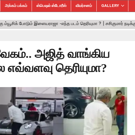
அக்கம் பக்கம்
ஸ்பெஷல் ஸ்டோரீஸ்
விமர்சனம்
GALLERY
 வேகம்.. அஜித் வாங்கிய
லை எவ்வளவு தெரியுமா?