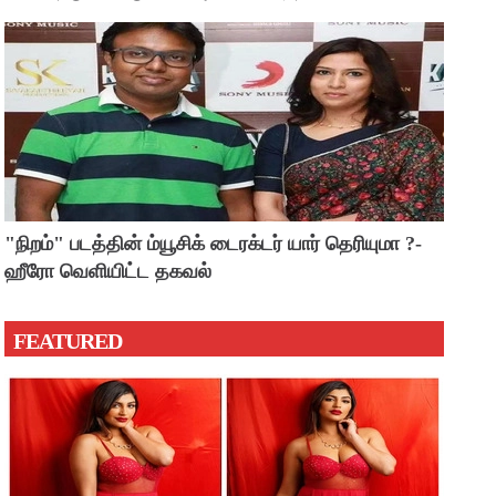
"நிறம்" படத்தின் ம்யூசிக் டைரக்டர் யார் தெரியுமா ?-
ஹீரோ வெளியிட்ட தகவல்
FEATURED