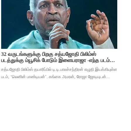
பிரவஸ்தி, டான்ஸ் மாஸ்டர் சாய்
32 வருடங்களுக்கு பிறகு சத்யஜோதி பிலிம்ஸ்
படத்துக்கு ம்யூசிக் போடும் இளையராஜா -எந்த படம்
தெரியுமா ?
சத்யஜோதி பிலிம்ஸ் தயாரிப்பில் டி.டி.பாலச்சந்திரன் எழுதி இயக்கியுள்ள
படம், ‘லெனின் பாண்டியன்’. கங்கை அமரன், ரோஜா ஜோடியுடன்
தர்ஷன் கணேசன், ஷ்ரிதா ராவ், ‘ஆடுகளம்’ நரேன், யுகேந்திரன்,
போஸ் வெங்கட், ஜார்ஜ