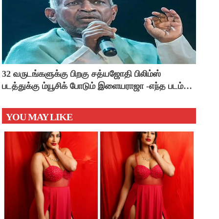
32 வருடங்களுக்கு பிறகு சத்யஜோதி பிலிம்ஸ்
படத்துக்கு ம்யூசிக் போடும் இளையராஜா -எந்த படம்
தெரியுமா ?
YOU MAY LIKE