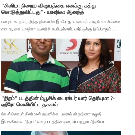
"சினிமா நிறைய விஷயத்தை எனக்கு கத்து
கொடுத்துவிட்டது"- யாஷிகா ஆனந்த்
பழைய காதல் முறிந்த நிலையில் இப்போது யாரையும் காதலிக்கவில்லை
என நடிகை யாஷிகா ஆனந்த் கூறியுள்ளார். பார்ட்டிக்கு இப்போதும்
செல்கிறீர்களா என்ற கேள்விக்கு, கடந்த 5 வருஷமா நான் எந்த
பார்ட்டிக்கும் போகுறது
"நிறம்" படத்தின் ம்யூசிக் டைரக்டர் யார் தெரியுமா ?-
ஹீரோ வெளியிட்ட தகவல்
கே ஸ்கொயர் சினிமாஸ் தயாரிக்க, பலராம் கிருஷ்ணா எழுதி
இயக்கியுள்ள ‘நிறம்’ என்ற படத்தின் டிரைலர் மற்றும் ஆடியோ
வெளியீட்டு விழா சென்னையில் நடந்தது. இதில் பாடகிகள் ஸ்ரீநிஷா,