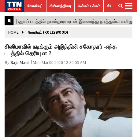
கோலிவுட்
சின்னத்திரை
அக்கம் பக்கம்
ஸ்பெஷல் ஸ்டோரீஸ்
கோலிவுட்
சின்னத்திரை
பாலிவுட்
ஹாலிவுட்
அக்கம்
ஸ்பெஷல்
விமர்சனம்
GALLERY
VIDEOS
What’s
Trending
பக்கம்
ஸ்டோரீஸ்
Hot
News
ACTRESS
HOME
கோலிவுட் (KOLLYWOOD)
ACTORS
சினிமாவில் நடிக்கும் அஜித்தின் சகோதரர் -எந்த
படத்தில் தெரியுமா ?
MOVIESTILLS
By
Raja Mani
Mon Mar 09 2026 12:30:55 AM
EVENTS