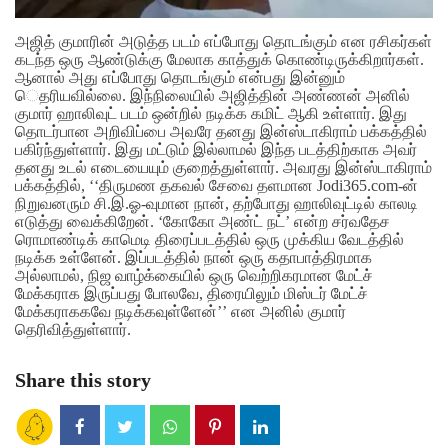
அஜித் குமாரின் அடுத்த படம் எப்போது தொடங்கும் என ரசிகர்கள்
கடந்த ஒரு ஆண்டுக்கு மேலாக காத்துக் கொண்டிருக்கிறார்கள்.
ஆனால் அது எப்போது தொடங்கும் என்பது இன்னும்
ெதரியவில்லை. இந்நிலையில் அஜித்தின் அண்ணன் அனில்
குமார் ஹாலிவுட் படம் ஒன்றில் நடிக்க கமிட் ஆகி உள்ளார். இது
தொடர்பான அறிவிப்பை அவரே தனது இன்ஸ்டாகிராம் பக்கத்தில்
பகிர்ந்துள்ளார். இது மட்டும் இல்லாமல் இந்த படத்திற்காக அவர்
தனது உடல் எடையையும் குறைத்துள்ளார். அவரது இன்ஸ்டாகிராம்
பக்கத்தில், ‘‘திருமண தகவல் சேவை தளமான Jodi365.com-ன்
நிறுவனரும் சி.இ.ஓ-வுமான நான், தற்போது ஹாலிவுட்டில் காலடி
எடுத்து வைக்கிறேன். ‘கோகோ அண்ட் நட்’ என்ற சர்வதேச
ரொமாண்டிக் காமெடி திரைப்படத்தில் ஒரு முக்கிய வேடத்தில்
நடிக்க உள்ளேன். இப்படத்தில் நான் ஒரு கதாபாத்திரமாக
அல்லாமல், நிஜ வாழ்க்கையில் ஒரு வெற்றிகரமான மேட்ச்
மேக்கராக இருப்பது போலவே, திரையிலும் மிஸ்டர் மேட்ச்
மேக்கராககவே நடிக்கவுள்ளேன்’’ என அனில் குமார்
தெரிவித்துள்ளார்.
Share this story