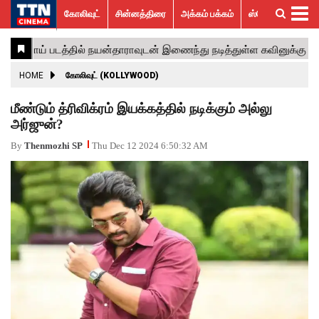
கோலிவுட்
சின்னத்திரை
அக்கம் பக்கம்
ஸ்பெஷல் ஸ்டோரீஸ்
கோலிவுட்
சின்னத்திரை
பாலிவுட்
ஹாலிவுட்
அக்கம்
ஸ்பெஷல்
விமர்சனம்
GALLERY
VIDEOS
What’s
Trending
பக்கம்
ஸ்டோரீஸ்
Hot
News
ACTRESS
HOME
கோலிவுட் (KOLLYWOOD)
ACTORS
மீண்டும் த்ரிவிக்ரம் இயக்கத்தில் நடிக்கும் அல்லு
அர்ஜுன்?
MOVIESTILLS
By
Thenmozhi SP
Thu Dec 12 2024 6:50:32 AM
EVENTS