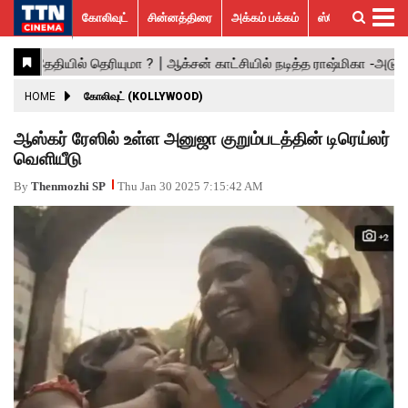
கோலிவுட்
சின்னத்திரை
அக்கம் பக்கம்
ஸ்பெஷல் ஸ்டோரீஸ்
கோலிவுட்
சின்னத்திரை
பாலிவுட்
ஹாலிவுட்
அக்கம்
ஸ்பெஷல்
விமர்சனம்
GALLERY
VIDEOS
What’s
Trending
பக்கம்
ஸ்டோரீஸ்
Hot
News
ACTRESS
HOME
கோலிவுட் (KOLLYWOOD)
ACTORS
ஆஸ்கர் ரேஸில் உள்ள அனுஜா குறும்படத்தின் டிரெய்லர்
வெளியீடு
MOVIESTILLS
By
Thenmozhi SP
Thu Jan 30 2025 7:15:42 AM
EVENTS