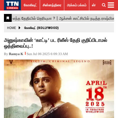
கோலிவுட்
சின்னத்திரை
அக்கம் பக்கம்
ஸ்பெஷல் ஸ்டோரீஸ்
கோலிவுட்
சின்னத்திரை
பாலிவுட்
ஹாலிவுட்
அக்கம்
ஸ்பெஷல்
விமர்சனம்
GALLERY
VIDEOS
What’s
Trending
பக்கம்
ஸ்டோரீஸ்
Hot
News
ACTRESS
HOME
கோலிவுட் (KOLLYWOOD)
ACTORS
அனுஷ்காவின் ‘காட்டி’ பட ரிலீஸ் தேதி குறிப்பிடாமல்
ஒத்திவைப்பு..!
MOVIESTILLS
By
Ramya K
Sun Jul 06 2025 6:09:33 AM
EVENTS