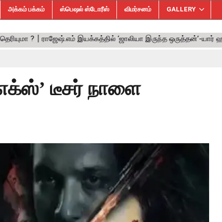
அக்கம் பக்கம்
ஸ்பெஷல் ஸ்டோரீஸ்
விமர்சனம்
GALLERY
 எக்ஸ்’ டீசர் நாளை