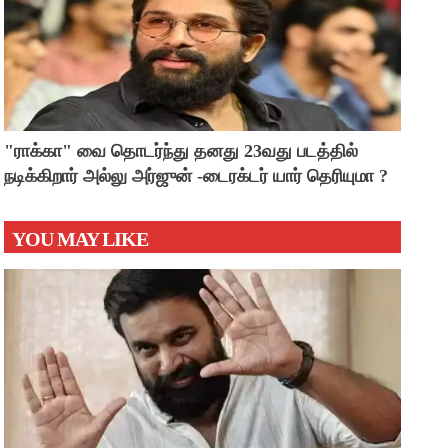
"ராக்கா" வை தொடர்ந்து தனது 23வது படத்தில்
நடிக்கிறார் அல்லு அர்ஜுன் -டைரக்டர் யார் தெரியுமா ?
YOU MAY LIKE