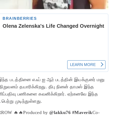
 இந்த படத்தினை எஃப் ஐ ஆர் படத்தின் இயக்குனர் மனு
 நிறுவனம் தயாரிக்கிறது. திபு நினன் தாமஸ் இந்த
ஒளிப்பதிவு பணிகளை கவனிக்கிறார். ஏற்கனவே இந்த
பெற்று முடிந்துள்ளது.
ORROW 🔥🔥
Produced by
@lakku76
#Maverik
Co-