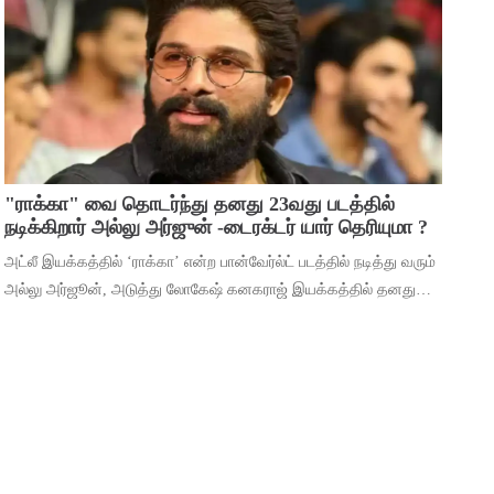
மூலம் ஹீரோவாக மாறி வெற்றிபெ
"ராக்கா" வை தொடர்ந்து தனது 23வது படத்தில்
நடிக்கிறார் அல்லு அர்ஜுன் -டைரக்டர் யார் தெரியுமா ?
அட்லீ இயக்கத்தில் ‘ராக்கா’ என்ற பான்வேர்ல்ட் படத்தில் நடித்து வரும்
அல்லு அர்ஜூன், அடுத்து லோகேஷ் கனகராஜ் இயக்கத்தில் தனது
23வது படத்தில் நடிக்கிறார். இந்நிலையில், 2026ம் ஆண்டுக்கான
தனது ரசிகர் மன்ற