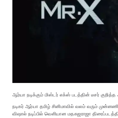
ஆர்யா நடிக்கும் மிஸ்டர் எக்ஸ் படத்தின் டீசர் குறித
நடிகர் ஆர்யா தமிழ் சினிமாவில் வலம் வரும் முன்னண
விஷால் நடிப்பில் வெளியான மதகஜராஜா திரைப்படத்தில்