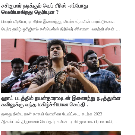
சசிகுமார் நடிக்கும் வெப் சீரிஸ் -எப்போது
வெளியாகிறது தெரியுமா ?
பிரைம் வீடியோ, டி-சீரிஸ் இணைந்து, விமர்சகர்களின் பாராட்டுகளை
பெற்ற தமிழ் ஒரிஜினல் சஸ்பென்ஸ் திரில்லர் சீரிஸான ‘வதந்தி சீசன் 2:
தி மிஸ்டரி ஆஃப் மணி’யில் இருந்து ‘தெய்வா’ என்ற பாடலை
வெளியிட்டுள்ளனர். ச
ஹாய் படத்தில் நயன்தாராவுடன் இணைந்து நடித்துள்ள
கவினுக்கு வந்த மகிழ்ச்சியான செய்தி .
தனது நீண்ட நாள் காதலி மோனிகா டேவிட்டை, கடந்த 2023
ஆகஸ்ட்டில் திருமணம் செய்தார் கவின். டி.வி மூலமாக பிரபலமாகி,
பிறகு உதவி இயக்குனராக பணியாற்றி, முக்கிய கேரக்டரில் நடித்ததன்