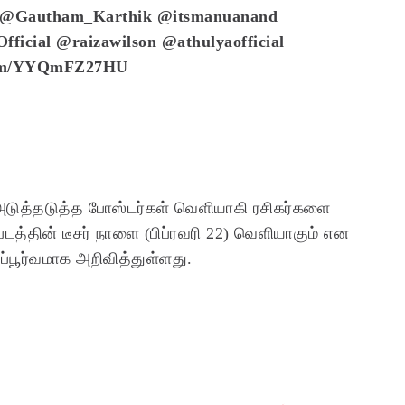
@Gautham_Karthik
@itsmanuanand
ficial
@raizawilson
@athulyaofficial
.com/YYQmFZ27HU
 அடுத்தடுத்த போஸ்டர்கள் வெளியாகி ரசிகர்களை
டத்தின் டீசர் நாளை (பிப்ரவரி 22) வெளியாகும் என
ப்பூர்வமாக அறிவித்துள்ளது.