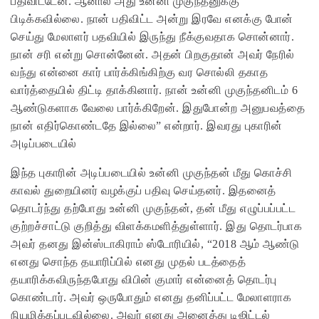
பதிவிட்டேன். ஆனால் அது உன்னி முகுந்தனுக்கு
பிடிக்கவில்லை. நான் பதிவிட்ட அன்று இரவே எனக்கு போன்
செய்து மேலாளர் பதவியில் இருந்து நீக்குவதாக சொன்னார்.
நான் சரி என்று சொன்னேன். அதன் பிறகுதான் அவர் நேரில்
வந்து என்னை கார் பார்க்கிங்கிற்கு வர சொல்லி தகாத
வார்த்தையில் திட்டி தாக்கினார். நான் உன்னி முகுந்தனிடம் 6
ஆண்டுகளாக வேலை பார்க்கிறேன். இதுபோன்ற அனுபவத்தை
நான் எதிர்கொண்டதே இல்லை” என்றார். இவரது புகாரின்
அடிப்படையில்
இந்த புகாரின் அடிப்படையில் உன்னி முகுந்தன் மீது கொச்சி
காவல் துறையினர் வழக்குப் பதிவு செய்தனர். இதனைத்
தொடர்ந்து தற்போது உன்னி முகுந்தன், தன் மீது எழுப்பப்பட்ட
குற்றச்சாட்டு குறித்து விளக்கமளித்துள்ளார். இது தொடர்பாக
அவர் தனது இன்ஸ்டாகிராம் ஸ்டோரியில், “2018 ஆம் ஆண்டு
எனது சொந்த தயாரிப்பில் எனது முதல் படத்தைத்
தயாரிக்கவிருந்தபோது விபின் குமார் என்னைத் தொடர்பு
கொண்டார். அவர் ஒருபோதும் எனது தனிப்பட்ட மேலாளராக
நியமிக்கப்படவில்லை. அவர் எனது அனைத்து டிஜிட்டல்