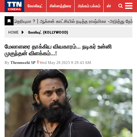
கோலிவுட்
சின்னத்திரை
அக்கம் பக்கம்
ஸ்பெஷல் ஸ்டோரீஸ்
கோலிவுட்
சின்னத்திரை
பாலிவுட்
ஹாலிவுட்
அக்கம்
ஸ்பெஷல்
விமர்சனம்
GALLERY
VIDEOS
What’s
Trending
பக்கம்
ஸ்டோரீஸ்
Hot
News
ACTRESS
HOME
கோலிவுட் (KOLLYWOOD)
ACTORS
மேலாளரை தாக்கிய விவகாரம்... நடிகர் உன்னி
முகுந்தன் விளக்கம்...!
MOVIESTILLS
By
Thenmozhi SP
Wed May 28 2025 9:29:43 AM
EVENTS