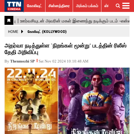
கோலிவுட்
சின்னத்திரை
அக்கம் பக்கம்
ஸ்பெஷல் ஸ்டோரீஸ்
கோலிவுட்
சின்னத்திரை
பாலிவுட்
ஹாலிவுட்
அக்கம்
ஸ்பெஷல்
விமர்சனம்
GALLERY
VIDEOS
What’s
Trending
பக்கம்
ஸ்டோரீஸ்
Hot
News
ACTRESS
HOME
கோலிவுட் (KOLLYWOOD)
ACTORS
அதர்வா நடித்துள்ள `நிறங்கள் மூன்று' படத்தின் ரிலீஸ்
தேதி அறிவிப்பு
MOVIESTILLS
By
Thenmozhi SP
Sat Nov 02 2024 10:10:48 AM
EVENTS