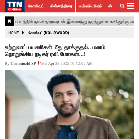
கோலிவுட்
சின்னத்திரை
அக்கம் பக்கம்
ஸ்பெஷல் ஸ்டோரீஸ்
கோலிவுட்
சின்னத்திரை
பாலிவுட்
ஹாலிவுட்
அக்கம்
ஸ்பெஷல்
விமர்சனம்
GALLERY
VIDEOS
What’s
Trending
பக்கம்
ஸ்டோரீஸ்
Hot
News
ACTRESS
HOME
கோலிவுட் (KOLLYWOOD)
ACTORS
சுற்றுலாப் பயணிகள் மீது தாக்குதல்.. மனம்
நொறுங்கிய நடிகர் ரவி மோகன்...!
MOVIESTILLS
By
Thenmozhi SP
Wed Apr 23 2025 10:12:02 AM
EVENTS