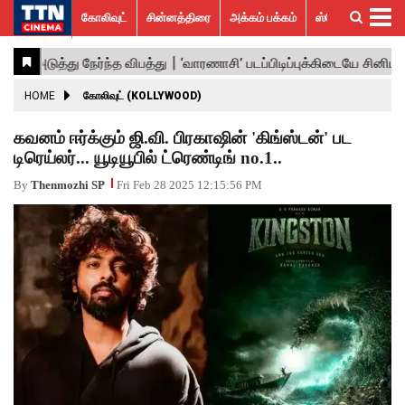
கோலிவுட்
சின்னத்திரை
அக்கம் பக்கம்
ஸ்பெஷல் ஸ்டோரீஸ்
கோலிவுட்
சின்னத்திரை
பாலிவுட்
ஹாலிவுட்
அக்கம்
ஸ்பெஷல்
விமர்சனம்
GALLERY
VIDEOS
What’s
Trending
பக்கம்
ஸ்டோரீஸ்
Hot
News
ACTRESS
HOME
கோலிவுட் (KOLLYWOOD)
ACTORS
கவனம் ஈர்க்கும் ஜி.வி. பிரகாஷின் 'கிங்ஸ்டன்' பட
டிரெய்லர்... யூடியூபில் ட்ரெண்டிங் no.1..
MOVIESTILLS
By
Thenmozhi SP
Fri Feb 28 2025 12:15:56 PM
EVENTS