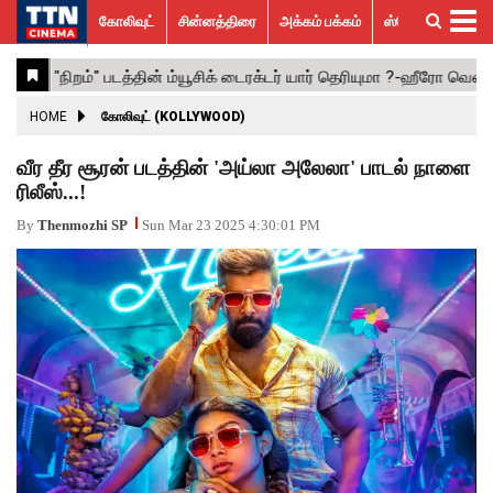
கோலிவுட்
சின்னத்திரை
அக்கம் பக்கம்
ஸ்பெஷல் ஸ்டோரீஸ்
கோலிவுட்
சின்னத்திரை
பாலிவுட்
ஹாலிவுட்
அக்கம்
ஸ்பெஷல்
விமர்சனம்
GALLERY
VIDEOS
What’s
Trending
பக்கம்
ஸ்டோரீஸ்
Hot
News
ACTRESS
HOME
கோலிவுட் (KOLLYWOOD)
ACTORS
வீர தீர சூரன் படத்தின் 'அய்லா அலேலா' பாடல் நாளை
ரிலீஸ்...!
MOVIESTILLS
By
Thenmozhi SP
Sun Mar 23 2025 4:30:01 PM
EVENTS