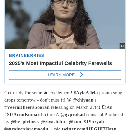
Get ready for some 🔥 excitement!
#AylaAllela
promo song
drops tomorrow - don't miss it! 🤩
@chiyaan
's
#VeeraDheeraSooran
releasing on March 27th! 💥
An
#SUArunKumar
Picture
A
@gvprakash
musical
Produced
by
@hr_pictures
@riyashibu_
@iam_SJSuryah
#surajvenjaramoodu
…
pic.twitter.com/HEGHI7Hazp