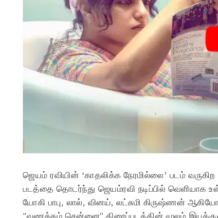
ஜெயம் ரவியின் ‘காதலிக்க நேரமில்லை’ படம் வருகிற 
படத்தை தொடர்ந்து ஜெயம்ரவி நடிப்பில் வெளியாக உள்
யோகி பாபு, லால், வினய், லட்சுமி கிருஷ்ணன் ஆகியோர
"வணக்கம் சென்னை" திரைப்படத்தின் மூலம் இயக்க