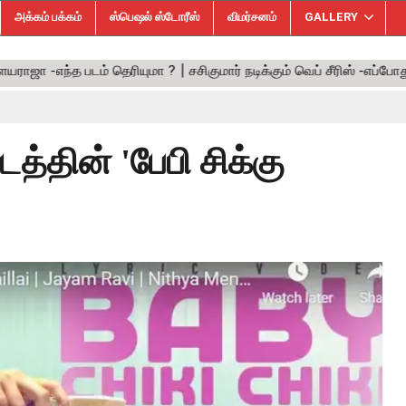
அக்கம் பக்கம்
ஸ்பெஷல் ஸ்டோரீஸ்
விமர்சனம்
GALLERY
த்தின் 'பேபி சிக்கு