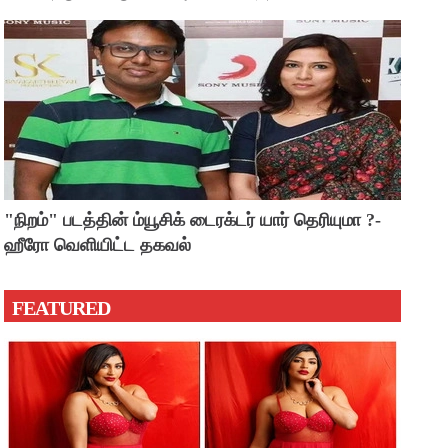
"நிறம்" படத்தின் ம்யூசிக் டைரக்டர் யார் தெரியுமா ?-
ஹீரோ வெளியிட்ட தகவல்
FEATURED