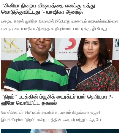
"சினிமா நிறைய விஷயத்தை எனக்கு கத்து
கொடுத்துவிட்டது"- யாஷிகா ஆனந்த்
பழைய காதல் முறிந்த நிலையில் இப்போது யாரையும் காதலிக்கவில்லை
என நடிகை யாஷிகா ஆனந்த் கூறியுள்ளார். பார்ட்டிக்கு இப்போதும்
செல்கிறீர்களா என்ற கேள்விக்கு, கடந்த 5 வருஷமா நான் எந்த
பார்ட்டிக்கும் போகுறது
"நிறம்" படத்தின் ம்யூசிக் டைரக்டர் யார் தெரியுமா ?-
ஹீரோ வெளியிட்ட தகவல்
கே ஸ்கொயர் சினிமாஸ் தயாரிக்க, பலராம் கிருஷ்ணா எழுதி
இயக்கியுள்ள ‘நிறம்’ என்ற படத்தின் டிரைலர் மற்றும் ஆடியோ
வெளியீட்டு விழா சென்னையில் நடந்தது. இதில் பாடகிகள் ஸ்ரீநிஷா,