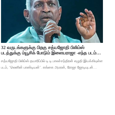
பிரவஸ்தி, டான்ஸ் மாஸ்டர் சாய்
32 வருடங்களுக்கு பிறகு சத்யஜோதி பிலிம்ஸ்
படத்துக்கு ம்யூசிக் போடும் இளையராஜா -எந்த படம்
தெரியுமா ?
சத்யஜோதி பிலிம்ஸ் தயாரிப்பில் டி.டி.பாலச்சந்திரன் எழுதி இயக்கியுள்ள
படம், ‘லெனின் பாண்டியன்’. கங்கை அமரன், ரோஜா ஜோடியுடன்
தர்ஷன் கணேசன், ஷ்ரிதா ராவ், ‘ஆடுகளம்’ நரேன், யுகேந்திரன்,
போஸ் வெங்கட், ஜார்ஜ