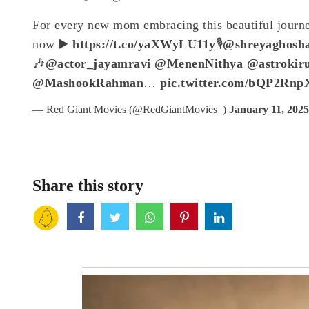
For every new mom embracing this beautiful journey
now ▶️
https://t.co/yaXWyLU11y
🎙️
@shreyaghosha
🎶
@actor_jayamravi
@MenenNithya
@astrokir
@MashookRahman
…
pic.twitter.com/bQP2Rn
— Red Giant Movies (@RedGiantMovies_)
January 11, 2025
Share this story