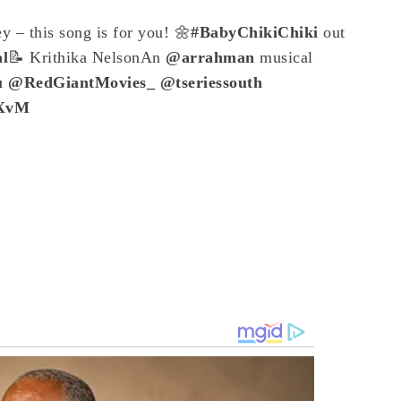
 – this song is for you! 🌼
#BabyChikiChiki
out
l
📝 Krithika Nelson
An
@arrahman
musical
u
@RedGiantMovies_
@tseriessouth
pXvM