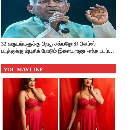
32 வருடங்களுக்கு பிறகு சத்யஜோதி பிலிம்ஸ்
படத்துக்கு ம்யூசிக் போடும் இளையராஜா -எந்த படம்
தெரியுமா ?
YOU MAY LIKE