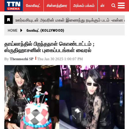
கோலிவுட்
சின்னத்திரை
அக்கம் பக்கம்
ஸ்பெஷல் ஸ்டோரீஸ்
கோலிவுட்
சின்னத்திரை
பாலிவுட்
ஹாலிவுட்
அக்கம்
ஸ்பெஷல்
விமர்சனம்
GALLERY
VIDEOS
What’s
Trending
பக்கம்
ஸ்டோரீஸ்
Hot
News
ACTRESS
HOME
கோலிவுட் (KOLLYWOOD)
ACTORS
தாய்லாந்தில் பிறந்தநாள் கொண்டாட்டம் ;
ஸ்ருதிஹாசனின் புகைப்படங்கள் வைரல்
MOVIESTILLS
By
Thenmozhi SP
Thu Jan 30 2025 1:00:07 PM
EVENTS