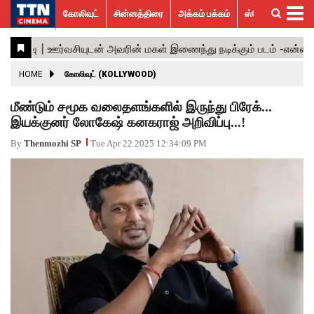
கோலிவுட்
சின்னத்திரை
அக்கம் பக்கம்
ஸ்பெஷல் ஸ்டோரீஸ்
கோலிவுட்
சின்னத்திரை
பாலிவுட்
ஹாலிவுட்
அக்கம்
ஸ்பெஷல்
விமர்சனம்
GALLERY
VIDEOS
What’s
Trending
பக்கம்
ஸ்டோரீஸ்
Hot
News
ACTRESS
HOME
கோலிவுட் (KOLLYWOOD)
ACTORS
மீண்டும் சமூக வலைதளங்களில் இருந்து பிரேக்...
இயக்குனர் லோகேஷ் கனகராஜ் அறிவிப்பு...!
MOVIESTILLS
By
Thenmozhi SP
Tue Apr 22 2025 12:34:09 PM
EVENTS