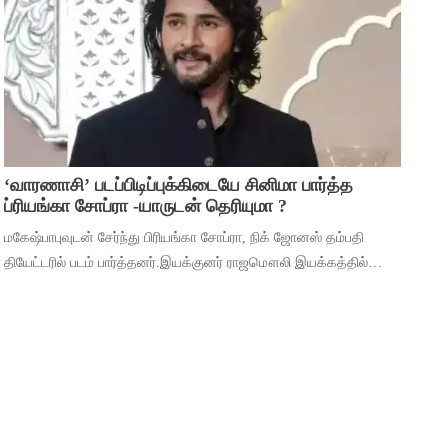
முக்கியத்துவம் கொண்ட ‘மைசா’ என்ற படத
‘வாரணாசி’ படப்பிடிப்புக்கிடையே சினிமா பார்த்த
ப்ரியங்கா சோப்ரா -யாருடன் தெரியுமா ?
மகேஷ்பாபுவுடன் சேர்ந்து பிரியங்கா சோப்ரா, நிக் ஜோனஸ் தம்பதி
தியேட்டரில் படம் பார்த்தனர்.இயக்குனர் ராஜமௌலி இயக்கத்தில்
மகேஷ் பாபு மற்றும் பிரியங்கா சோப்ரா முதன்மைப் பாத்திரங்களில்
நடிக்கும் ‘வாரணாசி’