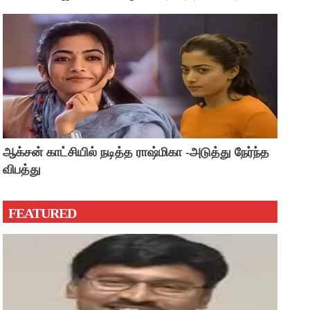
?
ஆக்சன் காட்சியில் நடித்த ராஷ்மிகா -அடுத்து நேர்ந்த
விபத்து
FEATURED