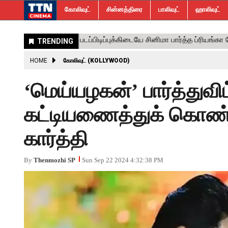
கோலிவுட்
சின்னத்திரை
பாலிவுட்
ஹாலிவுட்
HOME
கோலிவுட் (KOLLYWOOD)
‘மெய்யழகன்’ பார்த்துவ
கட்டியணைத்துக் கொண்டா
கார்த்தி
By
Thenmozhi SP
Sun Sep 22 2024 4:32:38 PM