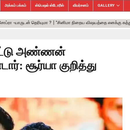
அக்கம் பக்கம்
ஸ்பெஷல் ஸ்டோரீஸ்
விமர்சனம்
GALLERY
ிட்டு அண்ணன்
ர்: சூர்யா குறித்து