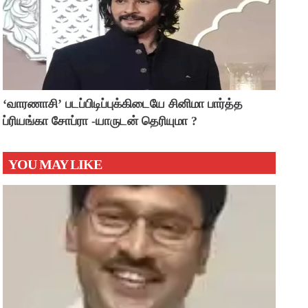
‘வாரணாசி’ படப்பிடிப்புக்கிடையே சினிமா பார்த்த
ப்ரியங்கா சோப்ரா -யாருடன் தெரியுமா ?
YOU MAY LIKE