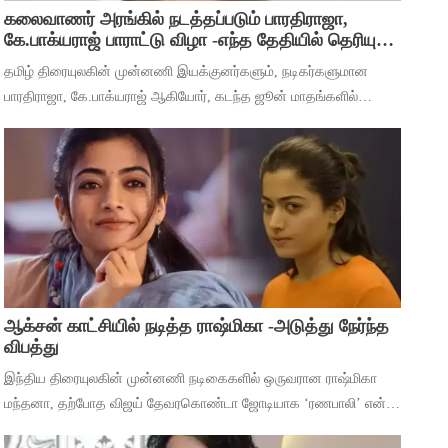
கலைவாணர் அரங்கில் நடத்தப்படும் பாரதிராஜா,
கே.பாக்யராஜ் பாராட்டு விழா -எந்த தேதியில் தெரியுமா
?
தமிழ் திரையுலகின் முன்னணி இயக்குனர்களும், நடிகர்களுமான
பாரதிராஜா, கே.பாக்யராஜ் ஆகியோர், கடந்த ஜூன் மாதங்களில்
அடுத்தடுத்து மரணம் அடைந்தனர். அவர்களின் திரைப்பட
சாதனைகளை பாராட்டி கவுரவிக்கும் வகையில்,
ஆக்சன் காட்சியில் நடித்த ராஷ்மிகா -அடுத்து நேர்ந்த
விபத்து
இந்திய திரையுலகின் முன்னணி நடிகைகளில் ஒருவரான ராஷ்மிகா
மந்தனா, தற்போத விஜய் தேவரகொண்டா ஜோடியாக ‘ரணபாலி’ என்ற
படத்தில் நடித்து முடித்துள்ளார். அடுத்து ஹீரோயினுக்கு