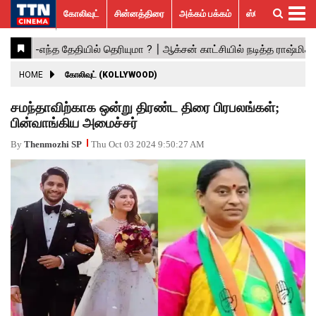
கோலிவுட்
சின்னத்திரை
அக்கம் பக்கம்
ஸ்பெஷல் ஸ்டோரீஸ்
கோலிவுட்
சின்னத்திரை
பாலிவுட்
ஹாலிவுட்
அக்கம்
ஸ்பெஷல்
விமர்சனம்
GALLERY
VIDEOS
What’s
Trending
பக்கம்
ஸ்டோரீஸ்
Hot
News
ACTRESS
HOME
கோலிவுட் (KOLLYWOOD)
ACTORS
சமந்தாவிற்காக ஒன்று திரண்ட திரை பிரபலங்கள்;
பின்வாங்கிய அமைச்சர்
MOVIESTILLS
By
Thenmozhi SP
Thu Oct 03 2024 9:50:27 AM
EVENTS