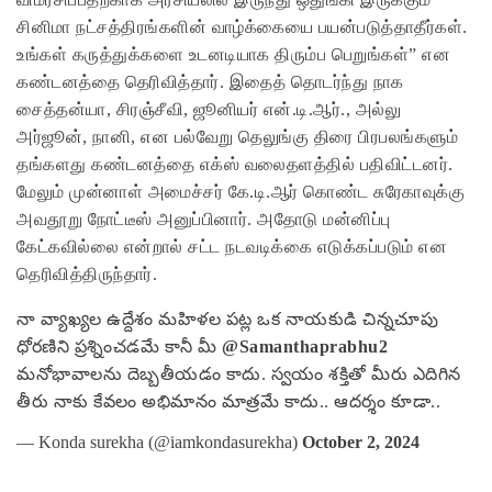
சினிமா நட்சத்திரங்களின் வாழ்க்கையை பயன்படுத்தாதீர்கள்.
உங்கள் கருத்துக்களை உடனடியாக திரும்ப பெறுங்கள்” என
கண்டனத்தை தெரிவித்தார். இதைத் தொடர்ந்து நாக
சைத்தன்யா, சிரஞ்சீவி, ஜூனியர் என்.டி.ஆர்., அல்லு
அர்ஜூன், நானி, என பல்வேறு தெலுங்கு திரை பிரபலங்களும்
தங்களது கண்டனத்தை எக்ஸ் வலைதளத்தில் பதிவிட்டனர்.
மேலும் முன்னாள் அமைச்சர் கே.டி.ஆர் கொண்ட சுரேகாவுக்கு
அவதூறு நோட்டீஸ் அனுப்பினார். அதோடு மன்னிப்பு
கேட்கவில்லை என்றால் சட்ட நடவடிக்கை எடுக்கப்படும் என
தெரிவித்திருந்தார்.
నా వ్యాఖ్యల ఉద్దేశం మహిళల పట్ల ఒక నాయకుడి చిన్నచూపు
ధోరణిని ప్రశ్నించడమే కానీ మీ
@Samanthaprabhu2
మనోభావాలను దెబ్బతీయడం కాదు.
స్వయం శక్తితో మీరు ఎదిగిన
తీరు నాకు కేవలం అభిమానం మాత్రమే కాదు.. ఆదర్శం కూడా..
— Konda surekha (@iamkondasurekha)
October 2, 2024