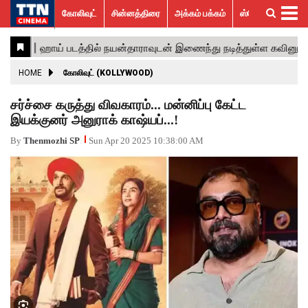
கோலிவுட்
சின்னத்திரை
அக்கம் பக்கம்
ஸ்பெஷல் ஸ்டோரீஸ்
கோலிவுட்
சின்னத்திரை
பாலிவுட்
ஹாலிவுட்
அக்கம்
ஸ்பெஷல்
விமர்சனம்
GALLERY
VIDEOS
What’s
Trending
பக்கம்
ஸ்டோரீஸ்
Hot
News
ACTRESS
HOME
கோலிவுட் (KOLLYWOOD)
ACTORS
சர்ச்சை கருத்து விவகாரம்... மன்னிப்பு கேட்ட
இயக்குனர் அனுராக் காஷ்யப்...!
MOVIESTILLS
By
Thenmozhi SP
Sun Apr 20 2025 10:38:00 AM
EVENTS