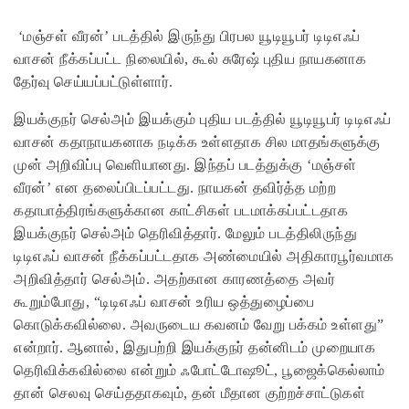
‘மஞ்சள் வீரன்’ படத்தில் இருந்து பிரபல யூடியூபர் டிடிஎஃப்
வாசன் நீக்கப்பட்ட நிலையில், கூல் சுரேஷ் புதிய நாயகனாக
தேர்வு செய்யப்பட்டுள்ளார்.
இயக்குநர் செல்அம் இயக்கும் புதிய படத்தில் யூடியூபர் டிடிஎஃப்
வாசன் கதாநாயகனாக நடிக்க உள்ளதாக சில மாதங்களுக்கு
முன் அறிவிப்பு வெளியானது. இந்தப் படத்துக்கு ‘மஞ்சள்
வீரன்’ என தலைப்பிடப்பட்டது. நாயகன் தவிர்த்த மற்ற
கதாபாத்திரங்களுக்கான காட்சிகள் படமாக்கப்பட்டதாக
இயக்குநர் செல்அம் தெரிவித்தார். மேலும் படத்திலிருந்து
டிடிஎஃப் வாசன் நீக்கப்பட்டதாக அண்மையில் அதிகாரபூர்வமாக
அறிவித்தார் செல்அம். அதற்கான காரணத்தை அவர்
கூறும்போது, “டிடிஎஃப் வாசன் உரிய ஒத்துழைப்பை
கொடுக்கவில்லை. அவருடைய கவனம் வேறு பக்கம் உள்ளது”
என்றார். ஆனால், இதுபற்றி இயக்குநர் தன்னிடம் முறையாக
தெரிவிக்கவில்லை என்றும் ஃபோட்டோஷூட், பூஜைக்கெல்லாம்
தான் செலவு செய்ததாகவும், தன் மீதான குற்றச்சாட்டுகள்