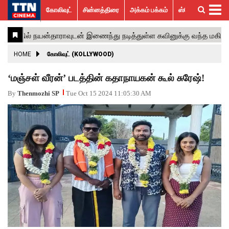
கோலிவுட்
சின்னத்திரை
அக்கம் பக்கம்
ஸ்பெஷல் ஸ்டோரீஸ்
கோலிவுட்
சின்னத்திரை
பாலிவுட்
ஹாலிவுட்
அக்கம்
ஸ்பெஷல்
விமர்சனம்
GALLERY
VIDEOS
What’s
Trending
பக்கம்
ஸ்டோரீஸ்
Hot
News
ACTRESS
HOME
கோலிவுட் (KOLLYWOOD)
ACTORS
‘மஞ்சள் வீரன்’ படத்தின் கதாநாயகன் கூல் சுரேஷ்!
MOVIESTILLS
By
Thenmozhi SP
Tue Oct 15 2024 11:05:30 AM
EVENTS