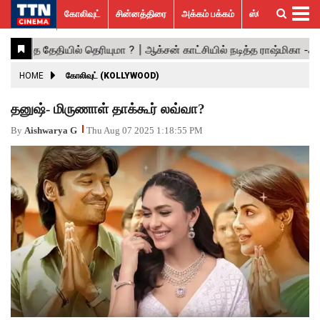
கோலிவுட்
சின்னத்திரை
அக்கம் பக்கம்
ஸ்பெஷல் ஸ்டோரீஸ்
கோலிவுட்
சின்னத்திரை
பாலிவுட்
ஹாலிவுட்
அக்கம்
ஸ்பெஷல்
விமர்சனம்
GALLERY
VIDEOS
What’s
Trending
பக்கம்
ஸ்டோரீஸ்
Hot
News
ACTRESS
HOME
கோலிவுட் (KOLLYWOOD)
ACTORS
தனுஷ்- மிருணாள் தாக்கூர் லவ்வா?
MOVIESTILLS
By
Aishwarya G
Thu Aug 07 2025 1:18:55 PM
EVENTS