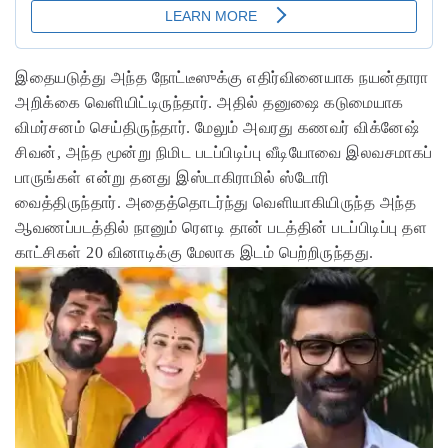
இதையடுத்து அந்த நோட்டீஸுக்கு எதிர்வினையாக நயன்தாரா
அறிக்கை வெளியிட்டிருந்தார். அதில் தனுஷை கடுமையாக
விமர்சனம் செய்திருந்தார். மேலும் அவரது கணவர் விக்னேஷ்
சிவன், அந்த மூன்று நிமிட படப்பிடிப்பு வீடியோவை இலவசமாகப்
பாருங்கள் என்று தனது இஸ்டாகிராமில் ஸ்டோரி
வைத்திருந்தார். அதைத்தொடர்ந்து வெளியாகியிருந்த அந்த
ஆவணப்படத்தில் நானும் ரௌடி தான் படத்தின் படப்பிடிப்பு தள
காட்சிகள் 20 வினாடிக்கு மேலாக இடம் பெற்றிருந்தது.