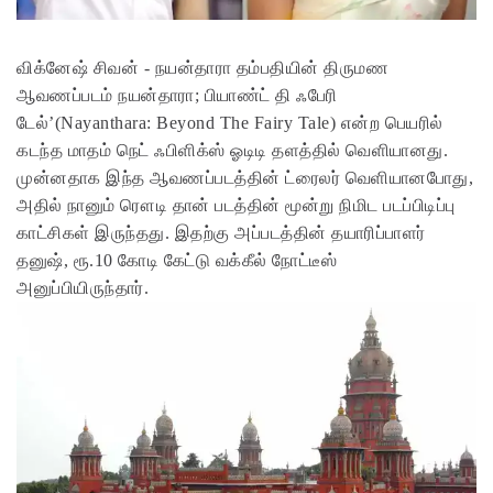
விக்னேஷ் சிவன் - நயன்தாரா தம்பதியின் திருமண
ஆவணப்படம் நயன்தாரா; பியாண்ட் தி ஃபேரி
டேல்’(Nayanthara: Beyond The Fairy Tale) என்ற பெயரில்
கடந்த மாதம் நெட் ஃபிளிக்ஸ் ஓடிடி தளத்தில் வெளியானது.
முன்னதாக இந்த ஆவணப்படத்தின் ட்ரைலர் வெளியானபோது,
அதில் நானும் ரௌடி தான் படத்தின் மூன்று நிமிட படப்பிடிப்பு
காட்சிகள் இருந்தது. இதற்கு அப்படத்தின் தயாரிப்பாளர்
தனுஷ், ரூ.10 கோடி கேட்டு வக்கீல் நோட்டீஸ்
அனுப்பியிருந்தார்.