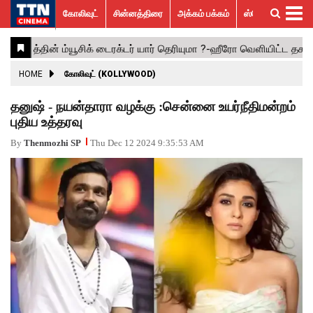
கோலிவுட்
சின்னத்திரை
அக்கம் பக்கம்
ஸ்பெஷல் ஸ்டோரீஸ்
கோலிவுட்
சின்னத்திரை
பாலிவுட்
ஹாலிவுட்
அக்கம்
ஸ்பெஷல்
விமர்சனம்
GALLERY
VIDEOS
What’s
Trending
பக்கம்
ஸ்டோரீஸ்
Hot
News
ACTRESS
HOME
கோலிவுட் (KOLLYWOOD)
ACTORS
தனுஷ் - நயன்தாரா வழக்கு :சென்னை உயர்நீதிமன்றம்
புதிய உத்தரவு
MOVIESTILLS
By
Thenmozhi SP
Thu Dec 12 2024 9:35:53 AM
EVENTS