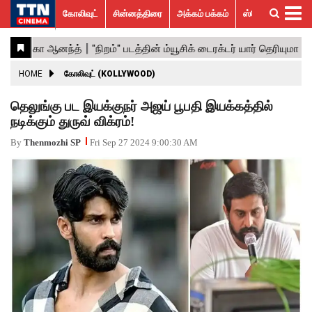
கோலிவுட்
சின்னத்திரை
அக்கம் பக்கம்
ஸ்பெஷல் ஸ்டோரீஸ்
கோலிவுட்
சின்னத்திரை
பாலிவுட்
ஹாலிவுட்
அக்கம்
ஸ்பெஷல்
விமர்சனம்
GALLERY
VIDEOS
What’s
Trending
பக்கம்
ஸ்டோரீஸ்
Hot
News
ACTRESS
HOME
கோலிவுட் (KOLLYWOOD)
ACTORS
தெலுங்கு பட இயக்குநர் அஜய் பூபதி இயக்கத்தில்
நடிக்கும் துருவ் விக்ரம்!
MOVIESTILLS
By
Thenmozhi SP
Fri Sep 27 2024 9:00:30 AM
EVENTS