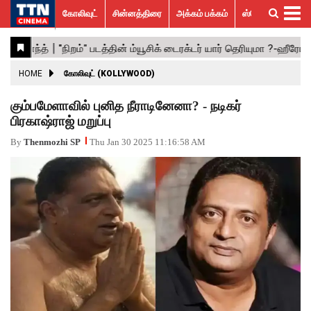
கோலிவுட்
சின்னத்திரை
அக்கம் பக்கம்
ஸ்பெஷல் ஸ்டோரீஸ்
கோலிவுட்
சின்னத்திரை
பாலிவுட்
ஹாலிவுட்
அக்கம்
ஸ்பெஷல்
விமர்சனம்
GALLERY
VIDEOS
What’s
Trending
பக்கம்
ஸ்டோரீஸ்
Hot
News
ACTRESS
HOME
கோலிவுட் (KOLLYWOOD)
ACTORS
கும்பமேளாவில் புனித நீராடினேனா? - நடிகர்
பிரகாஷ்ராஜ் மறுப்பு
MOVIESTILLS
By
Thenmozhi SP
Thu Jan 30 2025 11:16:58 AM
EVENTS