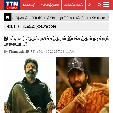
கோலிவுட்
சின்னத்திரை
அக்கம் பக்கம்
ஸ்பெஷல் ஸ்டோரீஸ்
கோலிவுட்
சின்னத்திரை
பாலிவுட்
ஹாலிவுட்
அக்கம்
ஸ்பெஷல்
விமர்சனம்
GALLERY
VIDEOS
What’s
Trending
பக்கம்
ஸ்டோரீஸ்
Hot
News
ACTRESS
HOME
கோலிவுட் (KOLLYWOOD)
ACTORS
இயக்குனர் ஆதிக் ரவிச்சந்திரன் இயக்கத்தில் நடிக்கும்
பாலையா...?
MOVIESTILLS
By
Thenmozhi SP
Thu May 15 2025 7:03:11 AM
EVENTS