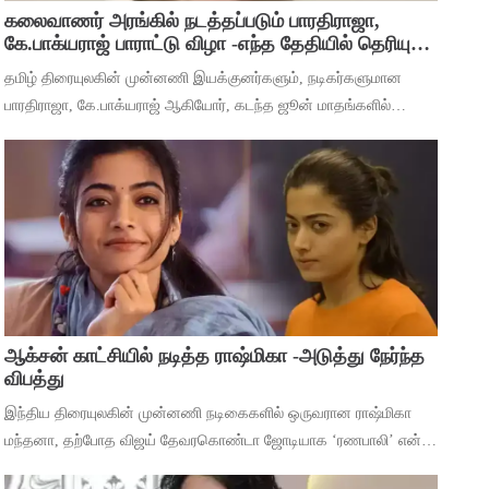
கலைவாணர் அரங்கில் நடத்தப்படும் பாரதிராஜா,
கே.பாக்யராஜ் பாராட்டு விழா -எந்த தேதியில் தெரியுமா
?
தமிழ் திரையுலகின் முன்னணி இயக்குனர்களும், நடிகர்களுமான
பாரதிராஜா, கே.பாக்யராஜ் ஆகியோர், கடந்த ஜூன் மாதங்களில்
அடுத்தடுத்து மரணம் அடைந்தனர். அவர்களின் திரைப்பட
சாதனைகளை பாராட்டி கவுரவிக்கும் வகையில்,
ஆக்சன் காட்சியில் நடித்த ராஷ்மிகா -அடுத்து நேர்ந்த
விபத்து
இந்திய திரையுலகின் முன்னணி நடிகைகளில் ஒருவரான ராஷ்மிகா
மந்தனா, தற்போத விஜய் தேவரகொண்டா ஜோடியாக ‘ரணபாலி’ என்ற
படத்தில் நடித்து முடித்துள்ளார். அடுத்து ஹீரோயினுக்கு