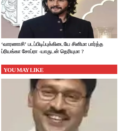
‘வாரணாசி’ படப்பிடிப்புக்கிடையே சினிமா பார்த்த
ப்ரியங்கா சோப்ரா -யாருடன் தெரியுமா ?
YOU MAY LIKE