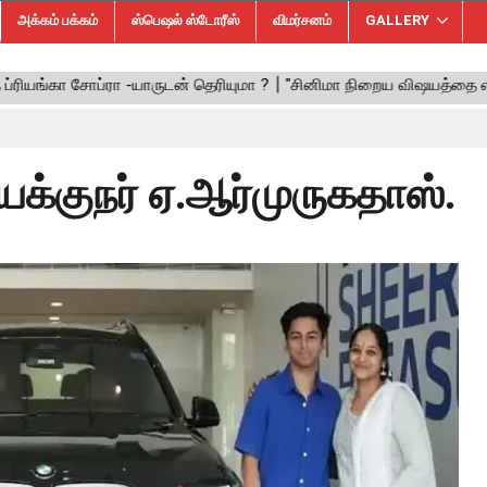
அக்கம் பக்கம்
ஸ்பெஷல் ஸ்டோரீஸ்
விமர்சனம்
GALLERY
க்குநர் ஏ.ஆர்முருகதாஸ்.