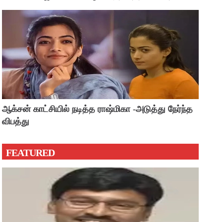
?
ஆக்சன் காட்சியில் நடித்த ராஷ்மிகா -அடுத்து நேர்ந்த
விபத்து
FEATURED