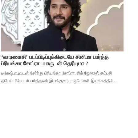
முக்கியத்துவம் கொண்ட ‘மைசா’ என்ற படத
‘வாரணாசி’ படப்பிடிப்புக்கிடையே சினிமா பார்த்த
ப்ரியங்கா சோப்ரா -யாருடன் தெரியுமா ?
மகேஷ்பாபுவுடன் சேர்ந்து பிரியங்கா சோப்ரா, நிக் ஜோனஸ் தம்பதி
தியேட்டரில் படம் பார்த்தனர்.இயக்குனர் ராஜமௌலி இயக்கத்தில்
மகேஷ் பாபு மற்றும் பிரியங்கா சோப்ரா முதன்மைப் பாத்திரங்களில்
நடிக்கும் ‘வாரணாசி’