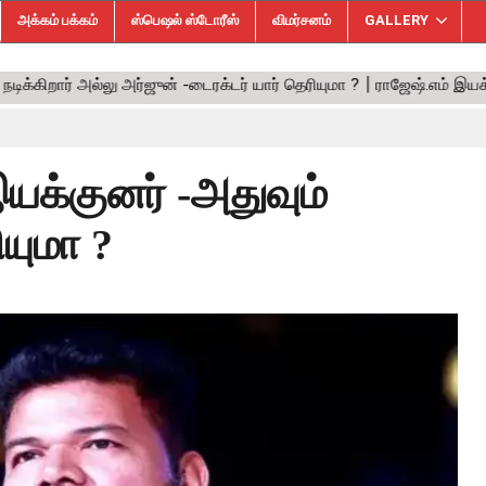
அக்கம் பக்கம்
ஸ்பெஷல் ஸ்டோரீஸ்
விமர்சனம்
GALLERY
இயக்குனர் -அதுவும்
ியுமா ?