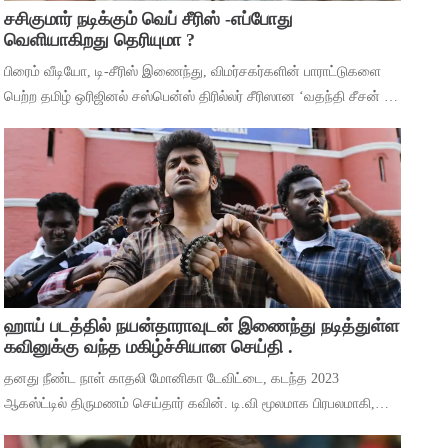
சசிகுமார் நடிக்கும் வெப் சீரிஸ் -எப்போது
வெளியாகிறது தெரியுமா ?
பிரைம் வீடியோ, டி-சீரிஸ் இணைந்து, விமர்சகர்களின் பாராட்டுகளை
பெற்ற தமிழ் ஒரிஜினல் சஸ்பென்ஸ் திரில்லர் சீரிஸான ‘வதந்தி சீசன் 2:
தி மிஸ்டரி ஆஃப் மணி’யில் இருந்து ‘தெய்வா’ என்ற பாடலை
வெளியிட்டுள்ளனர். ச
ஹாய் படத்தில் நயன்தாராவுடன் இணைந்து நடித்துள்ள
கவினுக்கு வந்த மகிழ்ச்சியான செய்தி .
தனது நீண்ட நாள் காதலி மோனிகா டேவிட்டை, கடந்த 2023
ஆகஸ்ட்டில் திருமணம் செய்தார் கவின். டி.வி மூலமாக பிரபலமாகி,
பிறகு உதவி இயக்குனராக பணியாற்றி, முக்கிய கேரக்டரில் நடித்ததன்