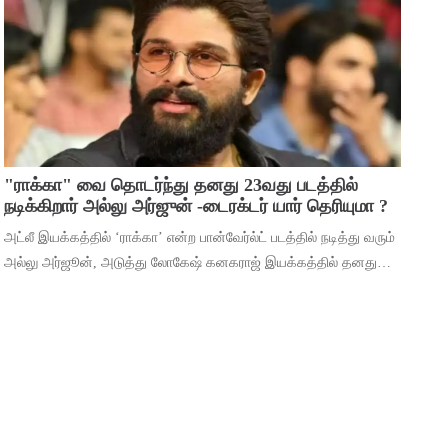
மூலம் ஹீரோவாக மாறி வெற்றிபெ
"ராக்கா" வை தொடர்ந்து தனது 23வது படத்தில்
நடிக்கிறார் அல்லு அர்ஜுன் -டைரக்டர் யார் தெரியுமா ?
அட்லீ இயக்கத்தில் ‘ராக்கா’ என்ற பான்வேர்ல்ட் படத்தில் நடித்து வரும்
அல்லு அர்ஜூன், அடுத்து லோகேஷ் கனகராஜ் இயக்கத்தில் தனது
23வது படத்தில் நடிக்கிறார். இந்நிலையில், 2026ம் ஆண்டுக்கான
தனது ரசிகர் மன்ற