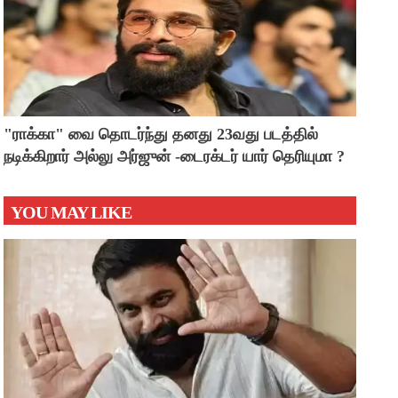
"ராக்கா" வை தொடர்ந்து தனது 23வது படத்தில்
நடிக்கிறார் அல்லு அர்ஜுன் -டைரக்டர் யார் தெரியுமா ?
YOU MAY LIKE