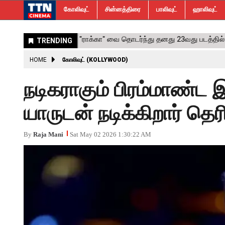
கோலிவுட்
சின்னத்திரை
பாலிவுட்
ஹாலிவுட்
HOME
கோலிவுட் (KOLLYWOOD)
நடிகராகும் பிரம்மாண்ட 
யாருடன் நடிக்கிறார் தெர
By
Raja Mani
Sat May 02 2026 1:30:22 AM