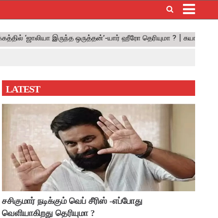
×
LATEST
சசிகுமார் நடிக்கும் வெப் சீரிஸ் -எப்போது
வெளியாகிறது தெரியுமா ?