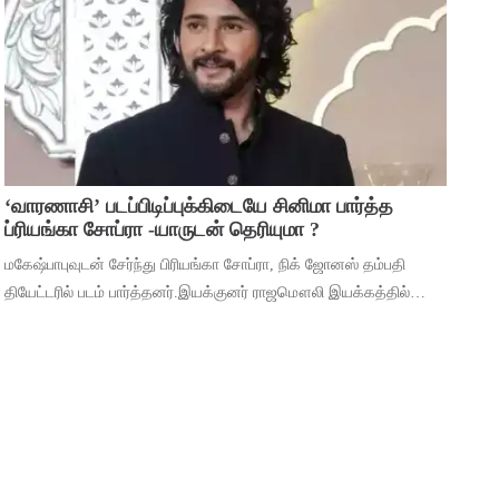
முக்கியத்துவம் கொண்ட ‘மைசா’ என்ற படத
‘வாரணாசி’ படப்பிடிப்புக்கிடையே சினிமா பார்த்த
ப்ரியங்கா சோப்ரா -யாருடன் தெரியுமா ?
மகேஷ்பாபுவுடன் சேர்ந்து பிரியங்கா சோப்ரா, நிக் ஜோனஸ் தம்பதி
தியேட்டரில் படம் பார்த்தனர்.இயக்குனர் ராஜமௌலி இயக்கத்தில்
மகேஷ் பாபு மற்றும் பிரியங்கா சோப்ரா முதன்மைப் பாத்திரங்களில்
நடிக்கும் ‘வாரணாசி’