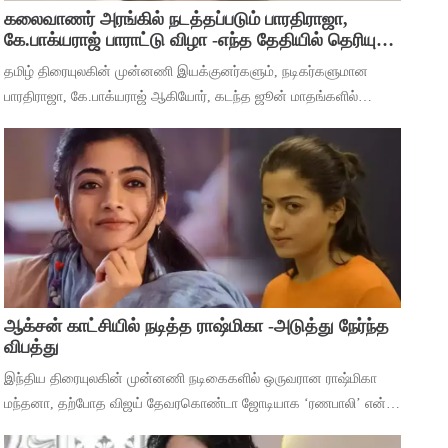
கலைவாணர் அரங்கில் நடத்தப்படும் பாரதிராஜா,
கே.பாக்யராஜ் பாராட்டு விழா -எந்த தேதியில் தெரியுமா
?
தமிழ் திரையுலகின் முன்னணி இயக்குனர்களும், நடிகர்களுமான
பாரதிராஜா, கே.பாக்யராஜ் ஆகியோர், கடந்த ஜூன் மாதங்களில்
அடுத்தடுத்து மரணம் அடைந்தனர். அவர்களின் திரைப்பட
சாதனைகளை பாராட்டி கவுரவிக்கும் வகையில்,
ஆக்சன் காட்சியில் நடித்த ராஷ்மிகா -அடுத்து நேர்ந்த
விபத்து
இந்திய திரையுலகின் முன்னணி நடிகைகளில் ஒருவரான ராஷ்மிகா
மந்தனா, தற்போத விஜய் தேவரகொண்டா ஜோடியாக ‘ரணபாலி’ என்ற
படத்தில் நடித்து முடித்துள்ளார். அடுத்து ஹீரோயினுக்கு