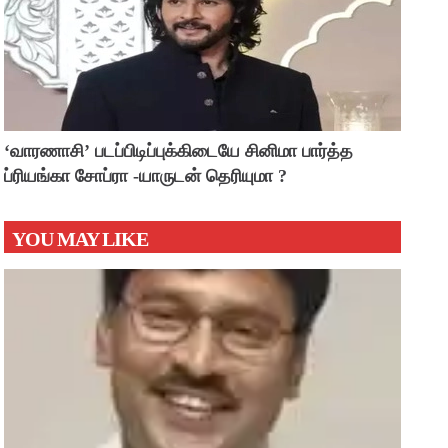
‘வாரணாசி’ படப்பிடிப்புக்கிடையே சினிமா பார்த்த
ப்ரியங்கா சோப்ரா -யாருடன் தெரியுமா ?
YOU MAY LIKE