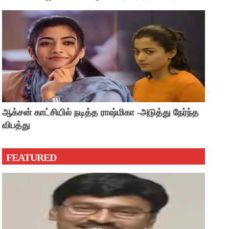
?
ஆக்சன் காட்சியில் நடித்த ராஷ்மிகா -அடுத்து நேர்ந்த
விபத்து
FEATURED