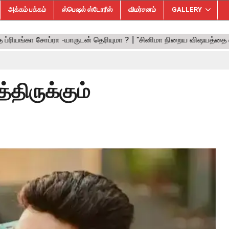
அக்கம் பக்கம்
ஸ்பெஷல் ஸ்டோரீஸ்
விமர்சனம்
GALLERY
திருக்கும்