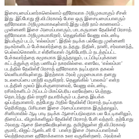
இசையமைப்பளர்களெல்லாம் ஹீரோவாக அறிமுகமாகும் சீசன்
இது .இப்போது ஜி.வி.பிரகாஷ் போல ஒரு இசையமைப்பாளரும்
ஹீரோவாக அறிமுகமாகவுள்ளார்.இது பற்றி நாம் காணலாம் .
முன்னணி இசை அமைப்பாளரும், பாடகருமான தேவிஸ்ரீ பிரசாத்
ஹீரோவாக அறிமுகமாகிறார். தெலுங்கில் வேணு எல்டண்டி
இயக்கும் படம், ‘எல்லம்மா’. இதில் நடிக்க பல்வேறு முன்னணி
நடிகர்களிடம் பேச்சுவார்த்தை நடந்தது. நிதின், நானி, சர்வானந்த்,
பெல்லம்கொண்டா ஸ்ரீனிவாஸ் ஆகியோரிடம் நடத்தப்பட்ட
பேச்சுவார்த்தை சுமூகமாக இருந்தாலும், படப்பிடிப்புக்கான
கட்டத்துக்கு எந்த பணியும் நகரவில்லை. எனவே, ‘எல்லம்மா’
படத்தில் தேவிஸ்ரீ பிரசாத் ஹீரோவாக நடிப்பதாக தகவல்
வெளியாகியுள்ளது. இதற்காக அவர் முழுமையாக தனது
உடலமைப்பை மாற்றி வருகிறார். தெலுங்கில் ‘பாலகம்’ என்ற
படத்தின் மூலம் இயக்குனரானவர், வேணு எல்டண்டி.
ரசிகர்களிடம் அப்படம் மிகப்பெரிய வரவேற்பை பெற்றது.
தொடர்ந்து தில் ராஜூ தயாரிக்கும் படத்தை இயக்க
ஒப்பந்தமானார். தற்போது அதில் தேவிஸ்ரீ பிரசாத் நடிப்பதாக
தெரிகிறது. பிசியான இசை அமைப்பாளராக இருந்தாலும்,
சினிமாவில் ஆடி பாடி நடிக்க ஆசைப்படுவதாக பல பேட்டிகளிலும்,
திரைப்பட விழாக்களிலும் தேவிஸ்ரீ பிரசாத் பேசி வந்தார். தற்போது
அவரது ஆசை நிறைவேறியுள்ளது. தமிழிலுள்ள ஜி.வி.பிரகாஷ்
குமார், விஜய் ஆண்டனி ேபான்ற இசை அமைப்பாளர்கள்
வெற்றிகரமான ஹீரோக்களாக உலா வருகின்றனர். அவர்கள்