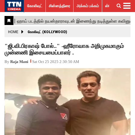
கோலிவுட்
சின்னத்திரை
அக்கம் பக்கம்
ஸ்பெஷல் ஸ்டோரீஸ்
கோலிவுட்
சின்னத்திரை
பாலிவுட்
ஹாலிவுட்
அக்கம்
ஸ்பெஷல்
விமர்சனம்
GALLERY
VIDEOS
What’s
Trending
பக்கம்
ஸ்டோரீஸ்
Hot
News
ACTRESS
HOME
கோலிவுட் (KOLLYWOOD)
ACTORS
"ஜி.வி.பிரகாஷ் போல்.." -ஹீரோவாக அறிமுகமாகும்
முன்னணி இசையமைப்பாளர் .
MOVIESTILLS
By
Raja Mani
Sat Oct 25 2025 2:30:50 AM
EVENTS